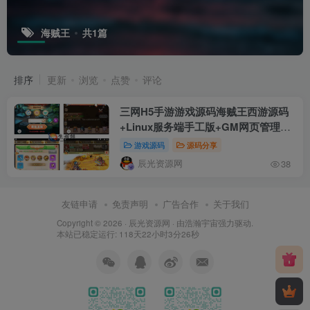
海贼王
共1篇
排序
更新
浏览
点赞
评论
三网H5手游游戏源码海贼王西游源码
+Linux服务端手工版+GM网页管理授
权后台+通用视频教程
游戏源码
源码分享
辰光资源网
38
友链申请
免责声明
广告合作
关于我们
Copyright © 2026 ·
辰光资源网
· 由
浩瀚宇宙
强力驱动.
本站已稳定运行: 118天22小时3分26秒