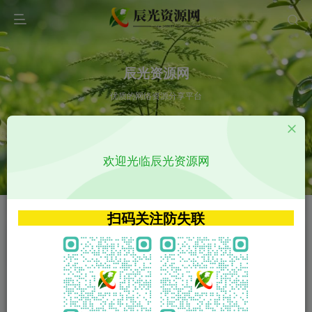
辰光资源网
优质的网络资源分享平台
请输入您想搜索的内容,如:app源码
欢迎光临辰光资源网
VIP特权介绍
APP源码
VIP特权介绍
APP源码
扫码关注防失联
VIP特权介绍
影视源码
火
GO
VIP特权介绍
影视源码
‹
›