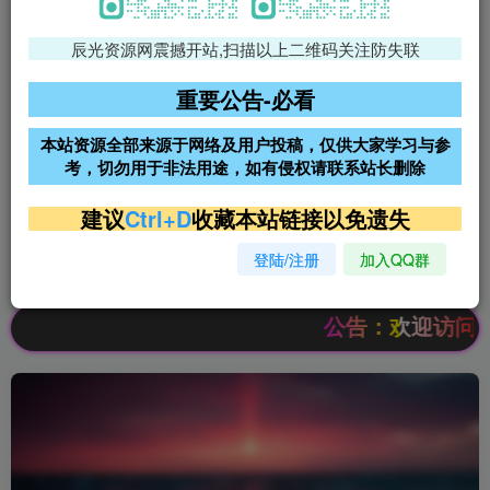
辰光资源网震撼开站,扫描以上二维码关注防失联
免费领支付宝红包
腾讯轻量4核4G3M服务器38元/
年
重要公告-必看
阿里云2核2G200M服务器68元/
雨云高防免备案服务器
本站资源全部来源于网络及用户投稿，仅供大家学习与参
年
考，切勿用于非法用途，如有侵权请联系站长删除
超低价文字广告位招租
超低价文字广告位招租
建议
Ctrl+D
收藏本站链接以免遗失
登陆/注册
加入QQ群
超低价文字广告位招租
超低价文字广告位招租
公告：欢迎访问辰光