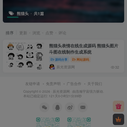
熊猫头
共1篇
排序
更新
浏览
点赞
评论
熊猫头表情在线生成源码 熊猫头图片
斗图在线制作生成系统
源码分享
网站源码
辰光资源网
32
友链申请
免责声明
广告合作
关于我们
Copyright © 2026 ·
辰光资源网
· 由
浩瀚宇宙
强力驱动.
本站已稳定运行: 121天0小时21分39秒