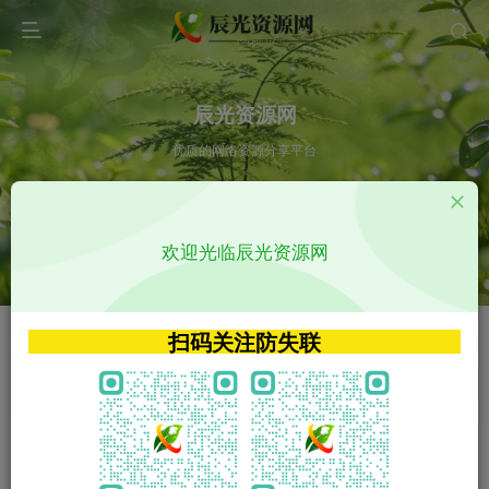
辰光资源网
优质的网络资源分享平台
请输入您想搜索的内容,如:app源码
欢迎光临辰光资源网
VIP特权介绍
APP源码
VIP特权介绍
APP源码
扫码关注防失联
VIP特权介绍
影视源码
火
GO
VIP特权介绍
影视源码
‹
›