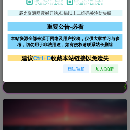
辰光资源网震撼开站,扫描以上二维码关注防失联
免费领支付宝红包
腾讯轻量4核4G3M服务器38元/
年
重要公告-必看
阿里云2核2G200M服务器68元/
雨云高防免备案服务器
本站资源全部来源于网络及用户投稿，仅供大家学习与参
年
考，切勿用于非法用途，如有侵权请联系站长删除
超低价文字广告位招租
超低价文字广告位招租
建议
Ctrl+D
收藏本站链接以免遗失
登陆/注册
加入QQ群
超低价文字广告位招租
超低价文字广告位招租
公告