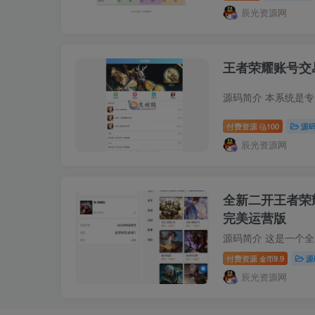
辰光资源网
王者荣耀账号交
付费资源
100
源
辰光资源网
全新二开王者荣
完美运营版
付费资源
9.9
源
金币
辰光资源网