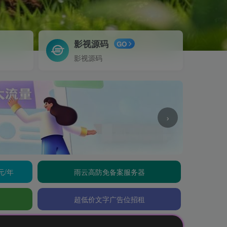
影视源码
GO
影视源码
›
元/年
雨云高防免备案服务器
超低价文字广告位招租