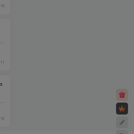
15
系统是专为王者荣耀游戏设计的代练及交易平台，旨在为自营的王者荣耀代练服务提供技术支持。该系统支持账号交易、皮肤交易等业务，并且已经与易支付程序进行支付对接，以及与阿里云...
11
P
一个全新二开的王者荣耀皮肤抽奖系统，主要针对前端游戏皮肤抽奖模式进行设计。该系统采用uniapp作为前端框架，支持生成H5和APP应用。后端使用thinkphp作为API端，而FastAdmin框架...
12