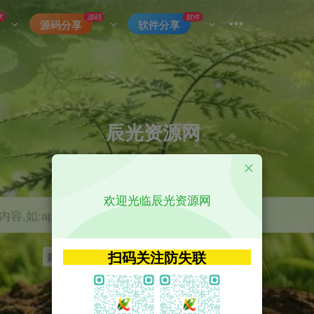
术
源码
软件
源码分享
软件分享
辰光资源网
优质的网络资源分享平台
欢迎光临辰光资源网
容,如:app源码
扫码关注防失联
影视
tvbox
神马
getapp
原神
Uniapp