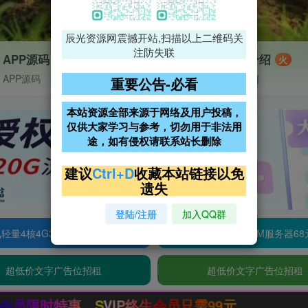
辰光资源网震撼开站,扫描以上二维码关
注防失联
APP源码
VIP特权介绍
火
APP源码
VIP特权介绍
重要公告-必看
本站资源全部来源于网络及用户投稿，
仅供大家学习与参考，切勿用于非法用
途，如有侵权请联系站长删除
建议
Ctrl+D
收藏本站链接以免
遗失
登陆/注册
加入QQ群
轻量4核4G3M服务器38元/年
阿里云2核2G200M服务器68
超低价文字广告位招租
超低价文字广告位招租
IP终生会员只需99元