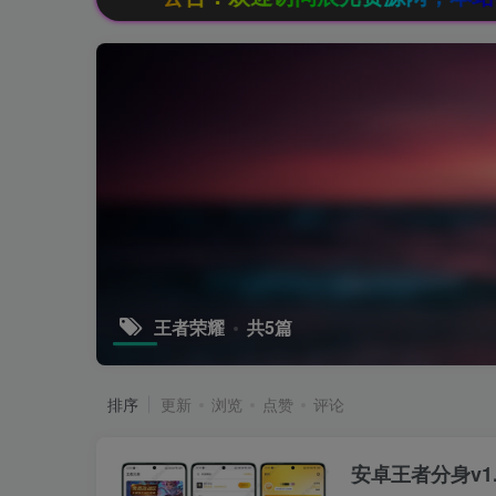
王者荣耀
共5篇
排序
更新
浏览
点赞
评论
安卓王者分身v1