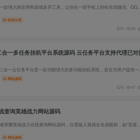
APP简介 王者分身是一款强大的应用和游戏多开工具，让你在一部手机上轻松实现微信、QQ（企鹅）、淘宝、陌陌等
软件分享
0
24
l十二合一多任务挂机平台系统源码 云任务平台支持代理已对
源码简介 OneTool十二合一云任务平
网站源码
0
47
线查询英雄战力网站源码
源码简介 探索最新王者荣耀英雄战力在线查询网站源码，仅需输入英雄全名或昵称，如“雷霆之王-司空震”或直接“司空震”，即可轻松获取英雄战
网站源码