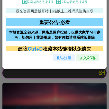
辰光资源网震撼开站,扫描以上二维码关注防失联
免费领支付宝红包
腾讯轻量4核4G3M服务器38元/
年
重要公告-必看
阿里云2核2G200M服务器68元/
雨云高防免备案服务器
本站资源全部来源于网络及用户投稿，仅供大家学习与参
年
考，切勿用于非法用途，如有侵权请联系站长删除
超低价文字广告位招租
超低价文字广告位招租
建议
Ctrl+D
收藏本站链接以免遗失
登陆/注册
加入QQ群
超低价文字广告位招租
超低价文字广告位招租
公告：欢