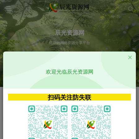
辰光资源网
优质的网络资源分享平台
请输入您想搜索的内容,如:app源码
欢迎光临辰光资源网
VIP特权介绍
APP源码
VIP特权介绍
APP源码
扫码关注防失联
VIP特权介绍
影视源码
火
GO
VIP特权介绍
影视源码
‹
›