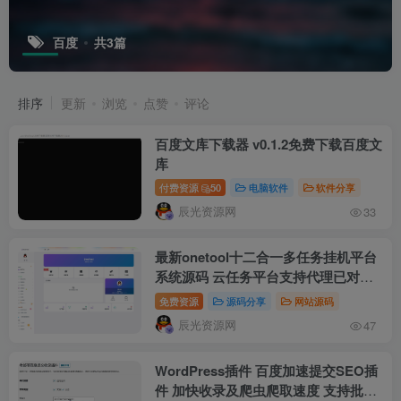
百度
共3篇
排序
更新
浏览
点赞
评论
百度文库下载器 v0.1.2免费下载百度文
库
付费资源
50
电脑软件
软件分享
辰光资源网
33
最新onetool十二合一多任务挂机平台
系统源码 云任务平台支持代理已对接
易支付
免费资源
源码分享
网站源码
辰光资源网
47
WordPress插件 百度加速提交SEO插
件 加快收录及爬虫爬取速度 支持批量