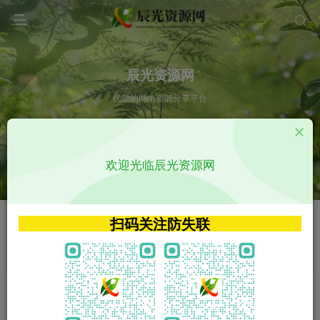
辰光资源网
优质的网络资源分享平台
请输入您想搜索的内容,如:app源码
欢迎光临辰光资源网
VIP特权介绍
APP源码
VIP特权介绍
APP源码
扫码关注防失联
VIP特权介绍
影视源码
火
GO
VIP特权介绍
影视源码
‹
›