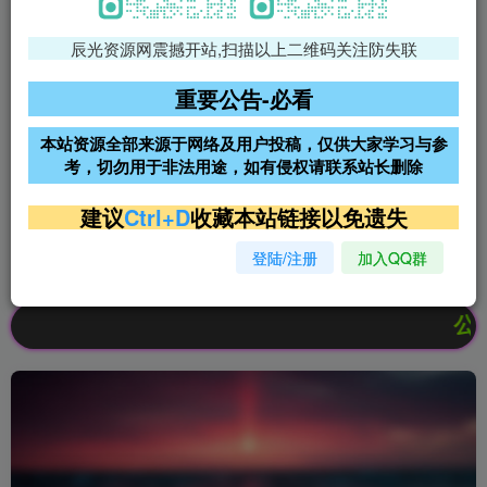
辰光资源网震撼开站,扫描以上二维码关注防失联
免费领支付宝红包
腾讯轻量4核4G3M服务器38元/
年
重要公告-必看
阿里云2核2G200M服务器68元/
雨云高防免备案服务器
本站资源全部来源于网络及用户投稿，仅供大家学习与参
年
考，切勿用于非法用途，如有侵权请联系站长删除
超低价文字广告位招租
超低价文字广告位招租
建议
Ctrl+D
收藏本站链接以免遗失
登陆/注册
加入QQ群
超低价文字广告位招租
超低价文字广告位招租
公告：