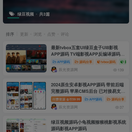
绿豆视频
共3篇
排序
更新
浏览
点赞
评论
最新tvbox五套UI绿豆盒子UI8影视
APP源码 TV端影视APP反编译源码支
持会员系统/代理系统/值波/自带免签收
APP源码
源码分享
tvbox源码
影视
款/批量生成卡密
辰光资源网
139
2024原生安卓影视APP源码 带前后端
完整源码 苹果CMS后台 已对接易支付
及SDK开屏广告+对接文档+价值几百
付费资源
59.99
APP源码
源码分享
金币
的PC+手机网页端黑色大气影视模板
辰光资源网
37
绿豆视频源码小龟视频猕猴桃影视系统
源码影视APP源码