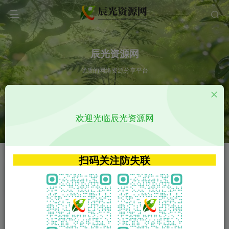
辰光资源网
优质的网络资源分享平台
请输入您想搜索的内容,如:app源码
欢迎光临辰光资源网
VIP特权介绍
APP源码
VIP特权介绍
APP源码
扫码关注防失联
VIP特权介绍
影视源码
火
GO
VIP特权介绍
影视源码
‹
›