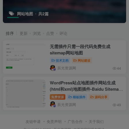
网站地图
共2篇
排序
更新
浏览
点赞
评论
无需插件只需一段代码免费生成
sitemap网站地图
技术文档
网站建设
辰光资源网
44
WordPress站点地图插件网站生成
(html和xml)地图插件-Baidu Sitemap
Generator
免费资源
模板插件
源码分享
辰光资源网
49
友链申请
免责声明
广告合作
关于我们