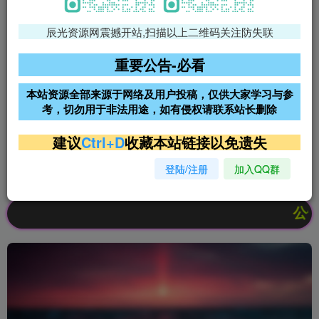
辰光资源网震撼开站,扫描以上二维码关注防失联
免费领支付宝红包
腾讯轻量4核4G3M服务器38元/
年
重要公告-必看
阿里云2核2G200M服务器68元/
雨云高防免备案服务器
本站资源全部来源于网络及用户投稿，仅供大家学习与参
年
考，切勿用于非法用途，如有侵权请联系站长删除
超低价文字广告位招租
超低价文字广告位招租
建议
Ctrl+D
收藏本站链接以免遗失
登陆/注册
加入QQ群
超低价文字广告位招租
超低价文字广告位招租
公告：