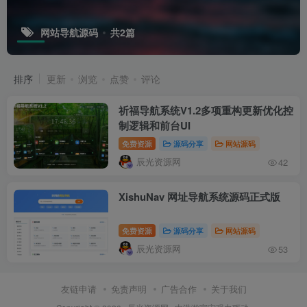
网站导航源码
共2篇
排序
更新
浏览
点赞
评论
祈福导航系统V1.2多项重构更新优化控
制逻辑和前台UI
免费资源
源码分享
网站源码
辰光资源网
42
XishuNav 网址导航系统源码正式版
免费资源
源码分享
网站源码
辰光资源网
53
友链申请
免责声明
广告合作
关于我们