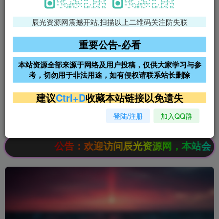
辰光资源网震撼开站,扫描以上二维码关注防失联
免费领支付宝红包
腾讯轻量4核4G3M服务器38元/
年
重要公告-必看
阿里云2核2G200M服务器68元/
雨云高防免备案服务器
本站资源全部来源于网络及用户投稿，仅供大家学习与参
年
考，切勿用于非法用途，如有侵权请联系站长删除
超低价文字广告位招租
超低价文字广告位招租
建议
Ctrl+D
收藏本站链接以免遗失
登陆/注册
加入QQ群
超低价文字广告位招租
超低价文字广告位招租
公告：欢迎访问辰光资源网，本站会员限时