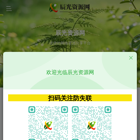
辰光资源网
优质的网络资源分享平台
请输入您想搜索的内容,如:app源码
欢迎光临辰光资源网
VIP特权介绍
APP源码
VIP特权介绍
APP源码
扫码关注防失联
VIP特权介绍
影视源码
火
GO
VIP特权介绍
影视源码
‹
›