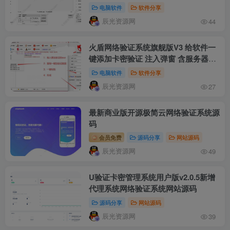
电脑软件
软件分享
辰光资源网
44
火盾网络验证系统旗舰版V3 给软件一
键添加卡密验证 注入弹窗 含服务器端/
代理端/登陆例程源码
电脑软件
软件分享
辰光资源网
27
最新商业版开源极简云网络验证系统源
码
会员免费
源码分享
网站源码
辰光资源网
49
U验证卡密管理系统用户版v2.0.5新增
代理系统网络验证系统网站源码
源码分享
网站源码
辰光资源网
39