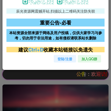
辰光资源网震撼开站,扫描以上二维码关注防失联
免费领支付宝红包
腾讯轻量4核4G3M服务器38元/
年
重要公告-必看
阿里云2核2G200M服务器68元/
雨云高防免备案服务器
本站资源全部来源于网络及用户投稿，仅供大家学习与参
年
考，切勿用于非法用途，如有侵权请联系站长删除
超低价文字广告位招租
超低价文字广告位招租
建议
Ctrl+D
收藏本站链接以免遗失
登陆/注册
加入QQ群
超低价文字广告位招租
超低价文字广告位招租
公告：欢迎访问辰光资