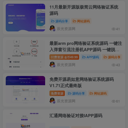
11月最新开源版极简云网络验证系统
源码
源码分享
网站源码
辰光资源网
41
最新arm pro网络验证系统源码 一键注
入弹窗引流注册机APP源码 一键脱壳
APP加固 可对接自动发卡平台
付费资源
49.99
APP源码
源码分享
金币
辰光资源网
43
免费开源易如意网络验证系统源码
V1.71正式最终版
免费资源
源码分享
网站源码
辰光资源网
61
汇通网络验证对接IAPP源码