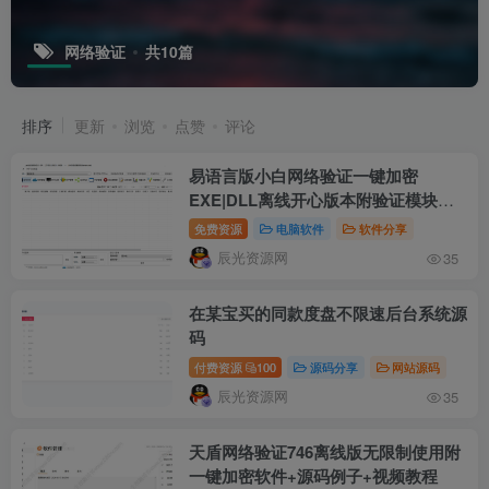
网络验证
共10篇
排序
更新
浏览
点赞
评论
易语言版小白网络验证一键加密
EXE|DLL离线开心版本附验证模块及
案例
免费资源
电脑软件
软件分享
辰光资源网
35
在某宝买的同款度盘不限速后台系统源
码
付费资源
100
源码分享
网站源码
辰光资源网
35
天盾网络验证746离线版无限制使用附
一键加密软件+源码例子+视频教程