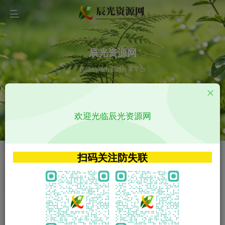
辰光资源网
优质的网络资源分享平台
请输入您想搜索的内容,如:app源码
欢迎光临辰光资源网
VIP特权介绍
APP源码
VIP特权介绍
APP源码
扫码关注防失联
VIP特权介绍
影视源码
火
GO
VIP特权介绍
影视源码
‹
›