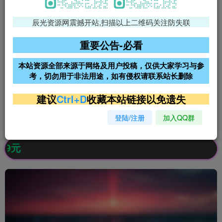
辰光资源网震撼开站,扫描以上二维码关注防失联
免费领支付宝红包
腾讯轻量4核4G3M服务器38元/
年
重要公告-必看
阿里云2核2G200M服务器68元/
雨云高防免备案服务器
本站资源全部来源于网络及用户投稿，仅供大家学习与参
年
考，切勿用于非法用途，如有侵权请联系站长删除
超低价文字广告位招租
超低价文字广告位招租
建议
Ctrl+D
收藏本站链接以免遗失
登陆/注册
加入QQ群
超低价文字广告位招租
超低价文字广告位招租
公