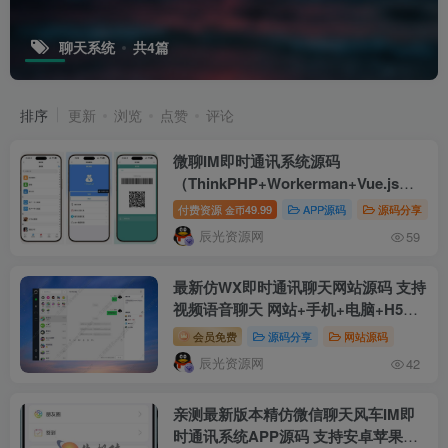
聊天系统
共4篇
排序
更新
浏览
点赞
评论
微聊IM即时通讯系统源码
（ThinkPHP+Workerman+Vue.js）
支持红包收发/分销体系/多端适配APP
付费资源
49.99
APP源码
源码分享
金币
源码
辰光资源网
59
最新仿WX即时通讯聊天网站源码 支持
视频语音聊天 网站+手机+电脑+H5可
打包APP
会员免费
源码分享
网站源码
辰光资源网
42
亲测最新版本精仿微信聊天风车IM即
时通讯系统APP源码 支持安卓苹果H5