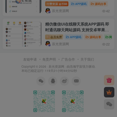
三端 简直第二个微信QQ 附安卓及苹
付费资源
88
APP源码
源码分享
金币
果搭建教程
辰光资源网
42
精仿微信UI在线聊天系统APP源码 即
时通讯聊天网站源码 支持安卓苹果电
脑三端
会员免费
APP源码
源码分享
网站
辰光资源网
22
友链申请
免责声明
广告合作
关于我们
Copyright © 2026 ·
辰光资源网
· 由
浩瀚宇宙
强力驱动.
本站已稳定运行: 119天21小时44分53秒