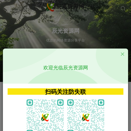
辰光资源网
优质的网络资源分享平台
请输入您想搜索的内容,如:app源码
欢迎光临辰光资源网
VIP特权介绍
APP源码
VIP特权介绍
APP源码
扫码关注防失联
VIP特权介绍
影视源码
火
GO
VIP特权介绍
影视源码
‹
›