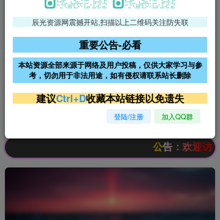
辰光资源网震撼开站,扫描以上二维码关注防失联
免费领支付宝红包
腾讯轻量4核4G3M服务器38元/
年
重要公告-必看
阿里云2核2G200M服务器68元/
雨云高防免备案服务器
本站资源全部来源于网络及用户投稿，仅供大家学习与参
年
考，切勿用于非法用途，如有侵权请联系站长删除
超低价文字广告位招租
超低价文字广告位招租
建议
Ctrl+D
收藏本站链接以免遗失
登陆/注册
加入QQ群
超低价文字广告位招租
超低价文字广告位招租
公告：欢迎访问辰光