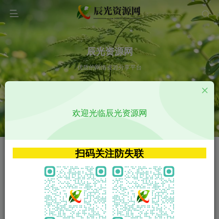
辰光资源网
优质的网络资源分享平台
请输入您想搜索的内容,如:app源码
欢迎光临辰光资源网
VIP特权介绍
APP源码
VIP特权介绍
APP源码
扫码关注防失联
VIP特权介绍
影视源码
火
GO
VIP特权介绍
影视源码
‹
›