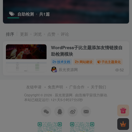
自助检测
共1篇
排序
更新
浏览
点赞
评论
WordPress子比主题添加友情链接自
助检测模块
技术文档
网站建设
子比主题美化
辰光资源网
52
友链申请
免责声明
广告合作
关于我们
Copyright © 2026 ·
辰光资源网
· 由
浩瀚宇宙
强力驱动.
本站已稳定运行: 121天5小时27分2秒