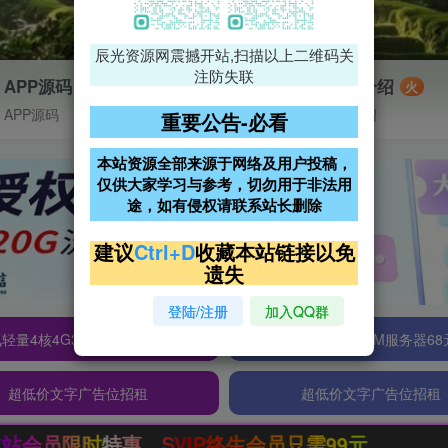
辰光资源网震撼开站,扫描以上二维码关
注防失联
APP源码
VIP特权介绍
火
APP源码
VIP特权介绍
重要公告-必看
本站资源全部来源于网络及用户投稿，
仅供大家学习与参考，切勿用于非法用
途，如有侵权请联系站长删除
建议
Ctrl+D
收藏本站链接以免
遗失
登陆/注册
加入QQ群
轻量4核4G3M服务器38元/年
阿里云2核2G200M服务器68
超低价文字广告位招租
超低价文字广告位招租
，SVIP终生会员只需99元