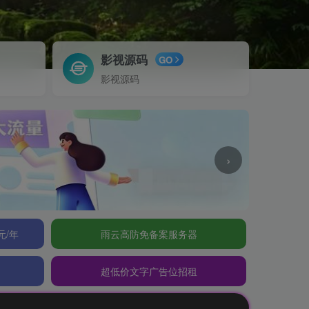
影视源码
GO
影视源码
›
元/年
雨云高防免备案服务器
超低价文字广告位招租