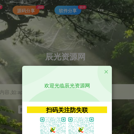
术
源码
软件
源码分享
软件分享
辰光资源网
优质的网络资源分享平台
欢迎光临辰光资源网
容,如:app源码
扫码关注防失联
影视
tvbox
神马
getapp
原神
Uniapp