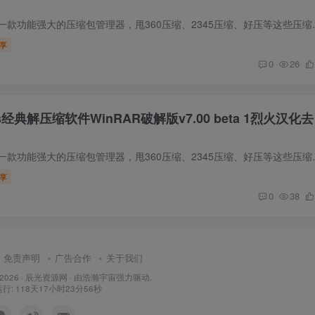
软件简介 WinRAR是一款功能强大的压缩包管理器，甩360
享
0
26
s经典解压缩软件WinRAR破解版v7.00 beta 1烈火汉化去
软件简介 WinRAR是一款功能强大的压缩包管理器，甩36
享
0
38
免责声明
广告合作
关于我们
 2026 ·
辰光资源网
· 由
浩瀚宇宙
强力驱动.
: 118天17小时23分57秒