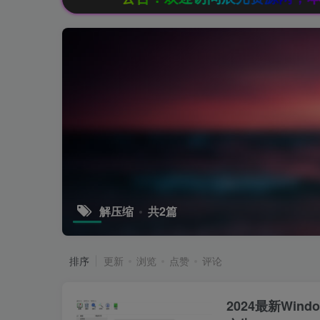
解压缩
共2篇
排序
更新
浏览
点赞
评论
2024最新Win