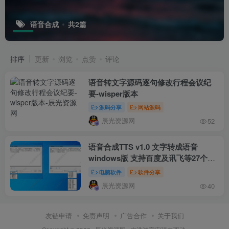
语音合成
共2篇
排序
更新
浏览
点赞
评论
语音转文字源码逐句修改行程会议纪
要-wisper版本
源码分享
网站源码
辰光资源网
52
语音合成TTS v1.0 文字转成语音
windows版 支持百度及讯飞等27个语
音角色
电脑软件
软件分享
辰光资源网
40
友链申请
免责声明
广告合作
关于我们