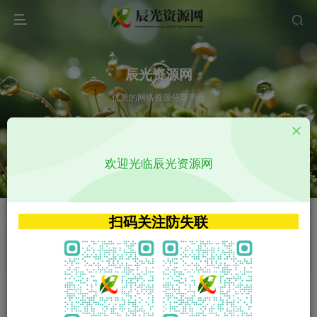
辰光资源网
优质的网络资源分享平台
请输入您想搜索的内容,如:app源码
欢迎光临辰光资源网
VIP特权介绍
APP源码
VIP特权介绍
APP源码
扫码关注防失联
VIP特权介绍
影视源码
火
GO
VIP特权介绍
影视源码
‹
›