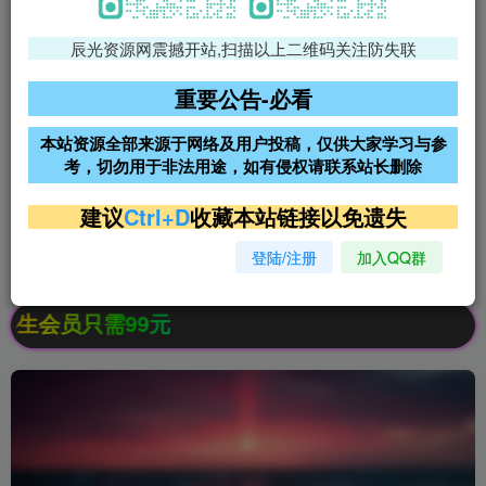
辰光资源网震撼开站,扫描以上二维码关注防失联
免费领支付宝红包
腾讯轻量4核4G3M服务器38元/
年
重要公告-必看
阿里云2核2G200M服务器68元/
雨云高防免备案服务器
本站资源全部来源于网络及用户投稿，仅供大家学习与参
年
考，切勿用于非法用途，如有侵权请联系站长删除
超低价文字广告位招租
超低价文字广告位招租
建议
Ctrl+D
收藏本站链接以免遗失
登陆/注册
加入QQ群
超低价文字广告位招租
超低价文字广告位招租
生会员只需99元