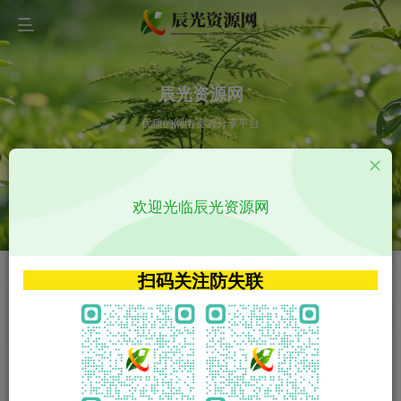
辰光资源网
优质的网络资源分享平台
请输入您想搜索的内容,如:app源码
欢迎光临辰光资源网
VIP特权介绍
APP源码
VIP特权介绍
APP源码
扫码关注防失联
VIP特权介绍
影视源码
火
GO
VIP特权介绍
影视源码
‹
›