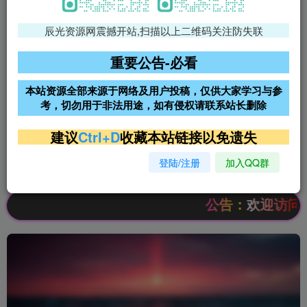
辰光资源网震撼开站,扫描以上二维码关注防失联
免费领支付宝红包
腾讯轻量4核4G3M服务器38元/
年
重要公告-必看
阿里云2核2G200M服务器68元/
雨云高防免备案服务器
本站资源全部来源于网络及用户投稿，仅供大家学习与参
年
考，切勿用于非法用途，如有侵权请联系站长删除
超低价文字广告位招租
超低价文字广告位招租
建议
Ctrl+D
收藏本站链接以免遗失
登陆/注册
加入QQ群
超低价文字广告位招租
超低价文字广告位招租
公告：欢迎访问辰光