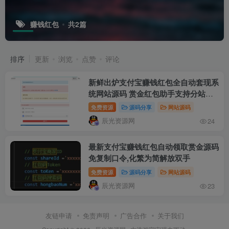
赚钱红包
共2篇
排序
更新
浏览
点赞
评论
新鲜出炉支付宝赚钱红包全自动套现系
统网站源码 赏金红包助手支持分站和
API接入
免费资源
源码分享
网站源码
辰光资源网
24
最新支付宝赚钱红包自动领取赏金源码
免复制口令,化繁为简解放双手
免费资源
源码分享
网站源码
辰光资源网
23
友链申请
免责声明
广告合作
关于我们