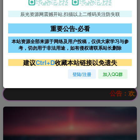
辰光资源网震撼开站,扫描以上二维码关注防失联
免费领支付宝红包
腾讯轻量4核4G3M服务器38元/
年
重要公告-必看
阿里云2核2G200M服务器68元/
雨云高防免备案服务器
本站资源全部来源于网络及用户投稿，仅供大家学习与参
年
考，切勿用于非法用途，如有侵权请联系站长删除
超低价文字广告位招租
超低价文字广告位招租
建议
Ctrl+D
收藏本站链接以免遗失
登陆/注册
加入QQ群
超低价文字广告位招租
超低价文字广告位招租
公告：欢迎访