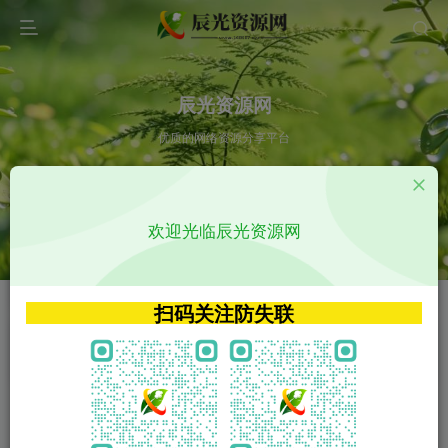
辰光资源网
优质的网络资源分享平台
请输入您想搜索的内容,如:app源码
欢迎光临辰光资源网
VIP特权介绍
APP源码
VIP特权介绍
APP源码
扫码关注防失联
VIP特权介绍
影视源码
火
GO
VIP特权介绍
影视源码
‹
›