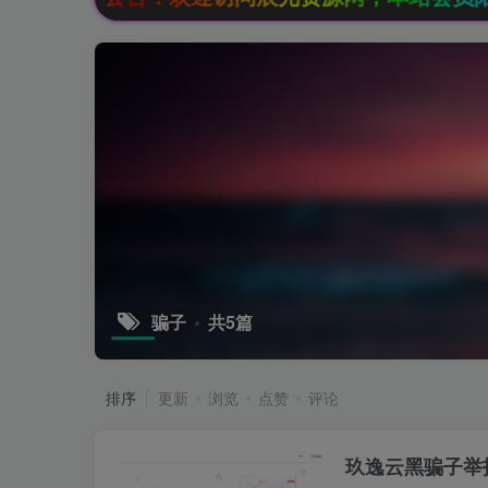
骗子
共5篇
排序
更新
浏览
点赞
评论
玖逸云黑骗子举报