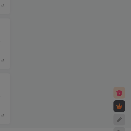
8
措施。 提供团队后台，方便审核和管理...
5
后台功能进行了一些微调。我们对后台的...
5