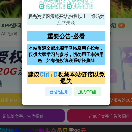
辰光资源网震撼开站,扫描以上二维码关
注防失联
APP源码
VIP特权介绍
火
APP源码
VIP特权介绍
重要公告-必看
本站资源全部来源于网络及用户投稿，
仅供大家学习与参考，切勿用于非法用
途，如有侵权请联系站长删除
建议
Ctrl+D
收藏本站链接以免
遗失
登陆/注册
加入QQ群
轻量4核4G3M服务器38元/年
阿里云2核2G200M服务器68
超低价文字广告位招租
超低价文字广告位招租
生会员只需99元