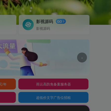
影视源码
GO
影视源码
›
元/年
雨云高防免备案服务器
超低价文字广告位招租