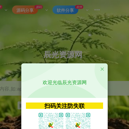
术
源码
软件
源码分享
软件分享
辰光资源网
优质的网络资源分享平台
欢迎光临辰光资源网
容,如:app源码
扫码关注防失联
影视
tvbox
神马
getapp
原神
Uniapp