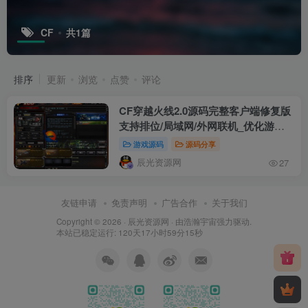
CF
共1篇
排序
更新
浏览
点赞
评论
CF穿越火线2.0源码完整客户端修复版
支持排位/局域网/外网联机_优化游戏
体验附搭建教程
游戏源码
源码分享
辰光资源网
27
友链申请
免责声明
广告合作
关于我们
Copyright © 2026 ·
辰光资源网
· 由
浩瀚宇宙
强力驱动.
本站已稳定运行: 120天17小时59分15秒