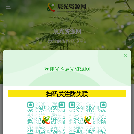
辰光资源网
优质的网络资源分享平台
请输入您想搜索的内容,如:app源码
欢迎光临辰光资源网
VIP特权介绍
APP源码
VIP特权介绍
APP源码
扫码关注防失联
VIP特权介绍
影视源码
火
GO
VIP特权介绍
影视源码
‹
›