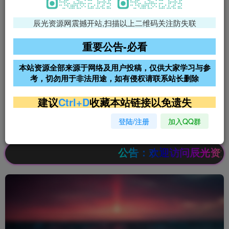
辰光资源网震撼开站,扫描以上二维码关注防失联
免费领支付宝红包
腾讯轻量4核4G3M服务器38元/
年
重要公告-必看
阿里云2核2G200M服务器68元/
雨云高防免备案服务器
本站资源全部来源于网络及用户投稿，仅供大家学习与参
年
考，切勿用于非法用途，如有侵权请联系站长删除
超低价文字广告位招租
超低价文字广告位招租
建议
Ctrl+D
收藏本站链接以免遗失
登陆/注册
加入QQ群
超低价文字广告位招租
超低价文字广告位招租
公告：欢迎访问辰光资源网，