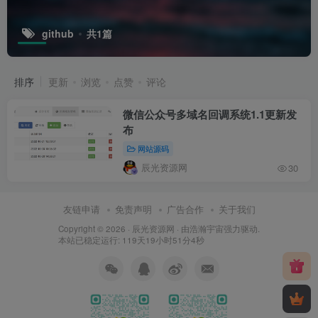
github
共1篇
排序
更新
浏览
点赞
评论
微信公众号多域名回调系统1.1更新发
布
网站源码
辰光资源网
30
友链申请
免责声明
广告合作
关于我们
Copyright © 2026 ·
辰光资源网
· 由
浩瀚宇宙
强力驱动.
本站已稳定运行: 119天19小时51分5秒