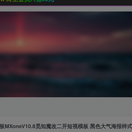
模板MXoneV10.8觅知魔改二开短视模板 黑色大气海报样