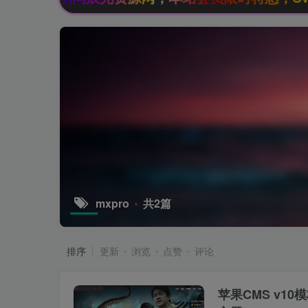
mxpro
共2篇
排序
更新
浏览
点赞
评论
苹果CMS v10