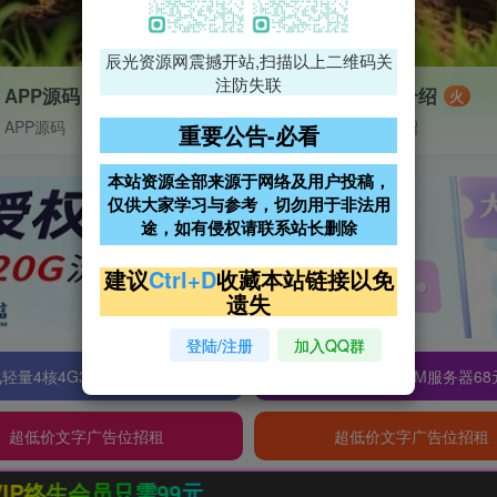
辰光资源网震撼开站,扫描以上二维码关
注防失联
APP源码
VIP特权介绍
火
APP源码
VIP特权介绍
重要公告-必看
本站资源全部来源于网络及用户投稿，
仅供大家学习与参考，切勿用于非法用
途，如有侵权请联系站长删除
建议
Ctrl+D
收藏本站链接以免
遗失
登陆/注册
加入QQ群
轻量4核4G3M服务器38元/年
阿里云2核2G200M服务器68
超低价文字广告位招租
超低价文字广告位招租
需99元