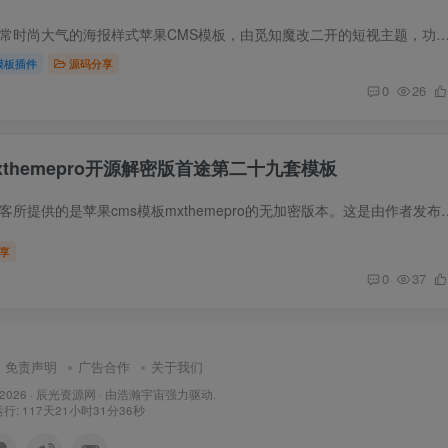
模板简介 这是一款非常时尚大气的海报样式苹果CMS模板，由觅知魔改二开的短视主题，功能强大，具体功能请自行安装后体验 模板截图 安装教程 1、将模板压缩包上传到苹果cms程序/t
模板插件
源码分享
0
26
xthemepro开源解密版首途第二十九套模板
源码简介 一生相随博客所提供的是苹果cms模板mxthemepro的无加密版本。这是由作者发布的最后一个版
享
0
37
免责声明
广告合作
关于我们
 2026 ·
辰光资源网
· 由
浩瀚宇宙
强力驱动.
: 117天21小时31分37秒