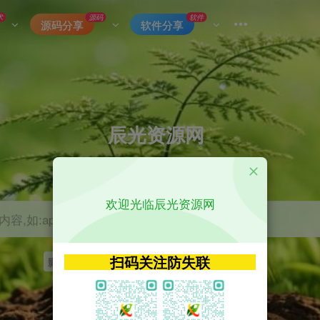
术
源码
软件
源码分享
软件分享
辰光资源网
优质的网络资源分享平台
欢迎光临辰光资源网
容,如:app源码
扫码关注防失联
影视
tvbox
神马
getapp
原神
Uniapp