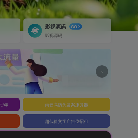
影视源码
GO
影视源码
›
元/年
雨云高防免备案服务器
超低价文字广告位招租