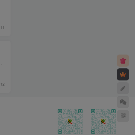
emplate下解压 2...
11
本，所有的代码都是开源的，没有任何加密。MXPro模板主题（也被称为：mxonepro）是一款全新的...
12