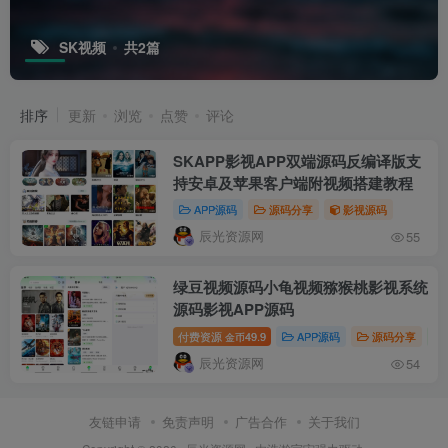
SK视频
共2篇
排序
更新
浏览
点赞
评论
SKAPP影视APP双端源码反编译版支
持安卓及苹果客户端附视频搭建教程
APP源码
源码分享
影视源码
辰光资源网
55
绿豆视频源码小龟视频猕猴桃影视系统
源码影视APP源码
付费资源
49.9
APP源码
源码分享
金币
辰光资源网
54
友链申请
免责声明
广告合作
关于我们