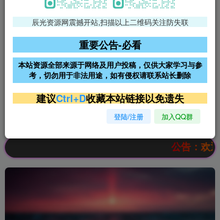
辰光资源网震撼开站,扫描以上二维码关注防失联
免费领支付宝红包
腾讯轻量4核4G3M服务器38元/
年
重要公告-必看
阿里云2核2G200M服务器68元/
雨云高防免备案服务器
本站资源全部来源于网络及用户投稿，仅供大家学习与参
年
考，切勿用于非法用途，如有侵权请联系站长删除
超低价文字广告位招租
超低价文字广告位招租
建议
Ctrl+D
收藏本站链接以免遗失
登陆/注册
加入QQ群
超低价文字广告位招租
超低价文字广告位招租
公告：欢迎访