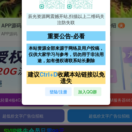
辰光资源网震撼开站,扫描以上二维码关
注防失联
APP源码
VIP特权介绍
火
APP源码
VIP特权介绍
重要公告-必看
本站资源全部来源于网络及用户投稿，
仅供大家学习与参考，切勿用于非法用
途，如有侵权请联系站长删除
建议
Ctrl+D
收藏本站链接以免
遗失
登陆/注册
加入QQ群
轻量4核4G3M服务器38元/年
阿里云2核2G200M服务器68
超低价文字广告位招租
超低价文字广告位招租
员只需99元