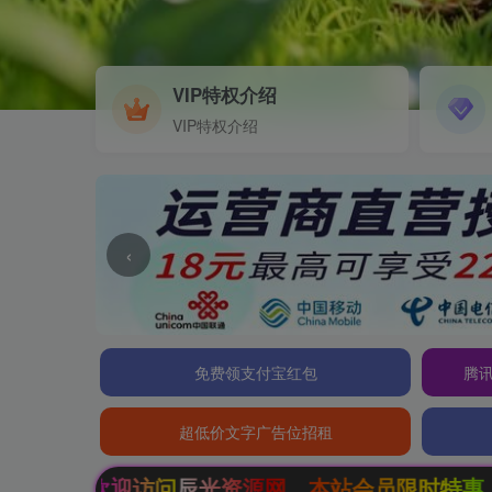
VIP特权介绍
VIP特权介绍
‹
免费领支付宝红包
腾讯
超低价文字广告位招租
访问辰光资源网，本站会员限时特惠，SVIP终生会