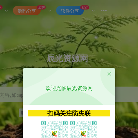
术
源码
软件
源码分享
软件分享
辰光资源网
优质的网络资源分享平台
欢迎光临辰光资源网
容,如:app源码
扫码关注防失联
影视
tvbox
神马
getapp
原神
Uniapp