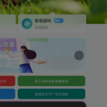
影视源码
GO
影视源码
›
元/年
雨云高防免备案服务器
超低价文字广告位招租