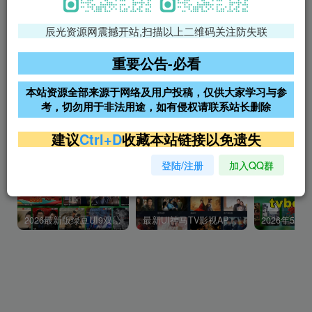
热门搜索
辰光资源网震撼开站,扫描以上二维码关注防失联
影视
tvbox
神马
getapp
原神
Uniapp
最强
如意
uniapp
咸鱼
itvboxfast
用户封
水印
重要公告-必看
Modown
友链
图片
社区源码
your tv
百度一下
本站资源全部来源于网络及用户投稿，仅供大家学习与参
苹果CMS
考，切勿用于非法用途，如有侵权请联系站长删除
建议
Ctrl+D
收藏本站链接以免遗失
热门文章
登陆/注册
加入QQ群
2026最新版绿豆UI9双端影视APP源码
最新UI神马TV影视APP源码 乐檬影视苹果CMS后台 包含前后端源码