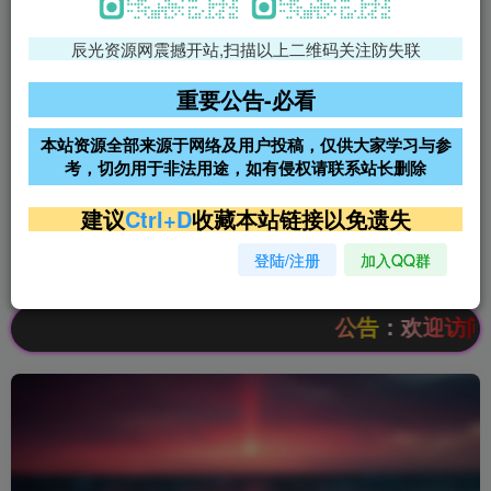
辰光资源网震撼开站,扫描以上二维码关注防失联
免费领支付宝红包
腾讯轻量4核4G3M服务器38元/
年
重要公告-必看
阿里云2核2G200M服务器68元/
雨云高防免备案服务器
本站资源全部来源于网络及用户投稿，仅供大家学习与参
年
考，切勿用于非法用途，如有侵权请联系站长删除
超低价文字广告位招租
超低价文字广告位招租
建议
Ctrl+D
收藏本站链接以免遗失
登陆/注册
加入QQ群
超低价文字广告位招租
超低价文字广告位招租
公告：欢迎访问辰光