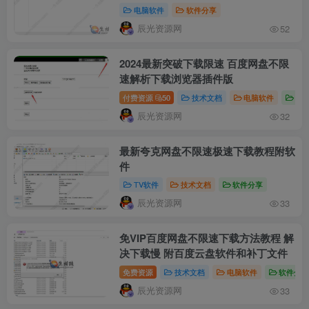
电脑软件
软件分享
辰光资源网
52
2024最新突破下载限速 百度网盘不限
速解析下载浏览器插件版
付费资源
50
技术文档
电脑软件
软
辰光资源网
32
最新夸克网盘不限速极速下载教程附软
件
TV软件
技术文档
软件分享
辰光资源网
33
免VIP百度网盘不限速下载方法教程 解
决下载慢 附百度云盘软件和补丁文件
免费资源
技术文档
电脑软件
软件分
辰光资源网
33