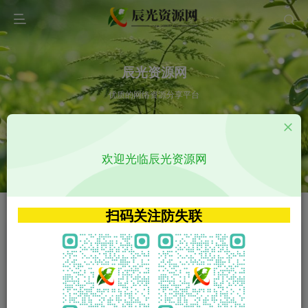
辰光资源网
优质的网络资源分享平台
请输入您想搜索的内容,如:app源码
欢迎光临辰光资源网
VIP特权介绍
APP源码
VIP特权介绍
APP源码
扫码关注防失联
VIP特权介绍
影视源码
火
GO
VIP特权介绍
影视源码
‹
›