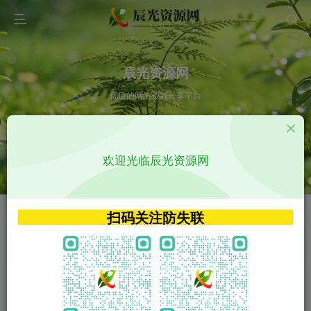
辰光资源网
优质的网络资源分享平台
请输入您想搜索的内容,如:app源码
欢迎光临辰光资源网
VIP特权介绍
APP源码
VIP特权介绍
APP源码
扫码关注防失联
VIP特权介绍
影视源码
火
GO
VIP特权介绍
影视源码
‹
›