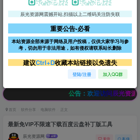
辰光资源网震撼开站,扫描以上二维码关注防失联
免费领支付宝红包
腾讯轻量4核4G3M服务器38元/
年
重要公告-必看
阿里云2核2G200M服务器68元/
雨云高防免备案服务器
本站资源全部来源于网络及用户投稿，仅供大家学习与参
年
考，切勿用于非法用途，如有侵权请联系站长删除
超低价文字广告位招租
超低价文字广告位招租
建议
Ctrl+D
收藏本站链接以免遗失
登陆/注册
加入QQ群
超低价文字广告位招租
超低价文字广告位招租
公告：欢迎访问辰光资源网，本站
首页
软件分享
电脑软件
正文
最新免VIP不限速下载百度云盘补丁版工具
辰光资源网
关注
私信