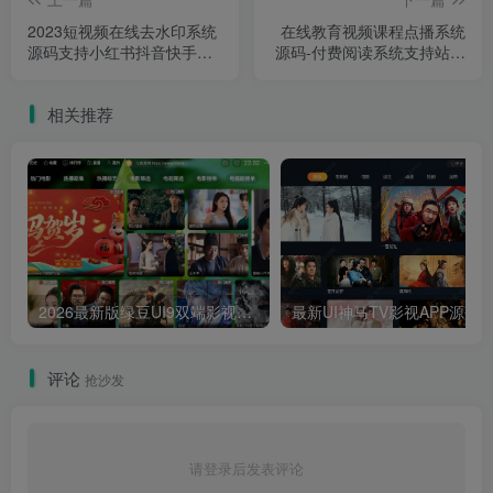
2023短视频在线去水印系统
在线教育视频课程点播系统
源码支持小红书抖音快手微
源码-付费阅读系统支持站群
视皮皮虾等上百平台PHP网
版分站开通VIP会员提成
站源码
相关推荐
2026最新版绿豆UI9双端影视APP源码
最新UI神马TV影视APP源码 乐檬影视
评论
抢沙发
请登录后发表评论