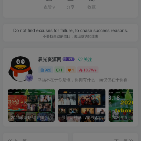
点赞
9
分享
收藏
Do not find excuses for failure, to chase success reasons.
不要找失败的借口，去追成功的理由
辰光资源网
关注
922
1
1
18.7W+
幸福不在于你是谁，你拥有什么，而仅仅在于你自己怎么看待
2026最新版绿豆UI9双端影视APP源码
最新UI神马TV影视APP源码 乐檬影视苹果CMS后台 包含前后端源码
上一篇
下一篇