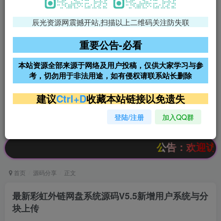
辰光资源网震撼开站,扫描以上二维码关注防失联
免费领支付宝红包
腾讯轻量4核4G3M服务器38元/
年
重要公告-必看
阿里云2核2G200M服务器68元/
雨云高防免备案服务器
本站资源全部来源于网络及用户投稿，仅供大家学习与参
年
考，切勿用于非法用途，如有侵权请联系站长删除
超低价文字广告位招租
超低价文字广告位招租
建议
Ctrl+D
收藏本站链接以免遗失
登陆/注册
加入QQ群
超低价文字广告位招租
超低价文字广告位招租
公告：欢迎访问辰光资
首页
源码分享
正文
最新彩虹外链网盘系统源码V5.5新增用户系统与分
块上传