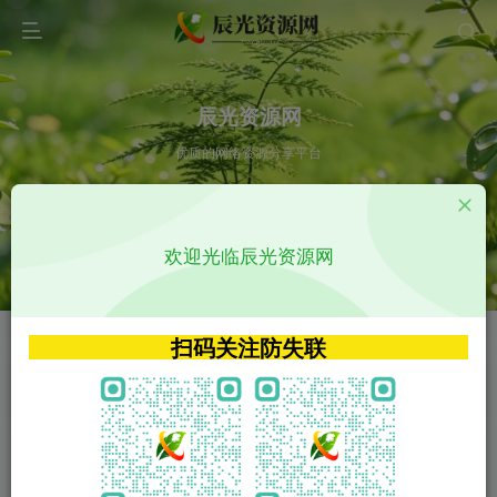
辰光资源网
优质的网络资源分享平台
请输入您想搜索的内容,如:app源码
欢迎光临辰光资源网
VIP特权介绍
APP源码
VIP特权介绍
APP源码
扫码关注防失联
VIP特权介绍
影视源码
火
GO
VIP特权介绍
影视源码
‹
›