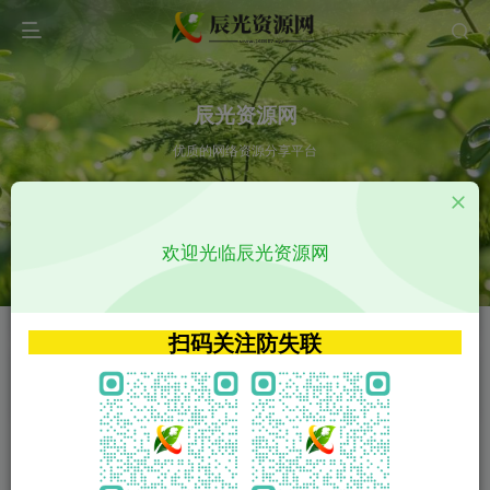
辰光资源网
优质的网络资源分享平台
请输入您想搜索的内容,如:app源码
欢迎光临辰光资源网
VIP特权介绍
APP源码
VIP特权介绍
APP源码
扫码关注防失联
VIP特权介绍
影视源码
火
GO
VIP特权介绍
影视源码
‹
›