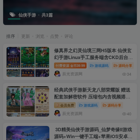
仙侠手游
共3篇
排序
更新
浏览
点赞
评论
修真界之幻灵仙境三网H5版本 仙侠玄
幻手游Linux手工服务端含CKD后台
GM授权工具及管理后台内附视频搭建
付费资源
39.99
游戏源码
源码分享
金币
教程
辰光资源网
34
经典武侠手游新天龙八部荣耀版 赠送
配套加解密软件 压缩包内含视频搭建
教程 安卓反编译客户端GM超级运营管
会员免费
游戏源码
源码分享
理后台和网页GM管理后台
辰光资源网
40
3D精美仙侠手游源码_仙梦奇缘II游戏
源码+Win一键手工端+苹果IOS安卓双