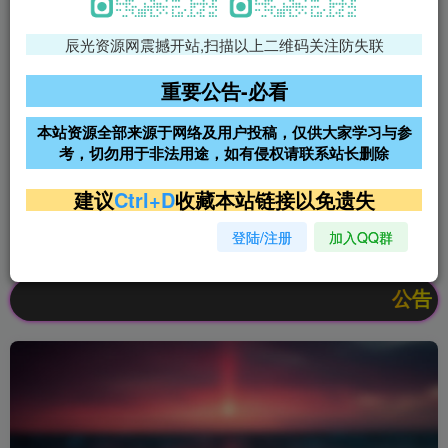
辰光资源网震撼开站,扫描以上二维码关注防失联
免费领支付宝红包
腾讯轻量4核4G3M服务器38元/
年
重要公告-必看
阿里云2核2G200M服务器68元/
雨云高防免备案服务器
本站资源全部来源于网络及用户投稿，仅供大家学习与参
年
考，切勿用于非法用途，如有侵权请联系站长删除
超低价文字广告位招租
超低价文字广告位招租
建议
Ctrl+D
收藏本站链接以免遗失
登陆/注册
加入QQ群
超低价文字广告位招租
超低价文字广告位招租
公告：欢