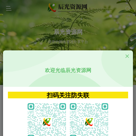
辰光资源网
优质的网络资源分享平台
请输入您想搜索的内容,如:app源码
欢迎光临辰光资源网
VIP特权介绍
APP源码
VIP特权介绍
APP源码
扫码关注防失联
VIP特权介绍
影视源码
火
GO
VIP特权介绍
影视源码
‹
›