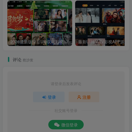
2026最新版绿豆UI9双端影视APP源码
最新UI神马TV影视APP源码 乐檬影视
评论
抢沙发
请登录后发表评论
登录
注册
社交账号登录
微信登录