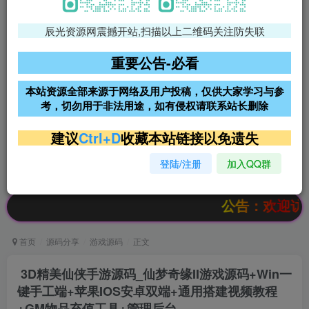
辰光资源网震撼开站,扫描以上二维码关注防失联
免费领支付宝红包
腾讯轻量4核4G3M服务器38元/
年
重要公告-必看
阿里云2核2G200M服务器68元/
雨云高防免备案服务器
本站资源全部来源于网络及用户投稿，仅供大家学习与参
年
考，切勿用于非法用途，如有侵权请联系站长删除
超低价文字广告位招租
超低价文字广告位招租
建议
Ctrl+D
收藏本站链接以免遗失
登陆/注册
加入QQ群
超低价文字广告位招租
超低价文字广告位招租
公告：欢迎访问辰光资源网，
首页
源码分享
游戏源码
正文
3D精美仙侠手游源码_仙梦奇缘II游戏源码+Win一
键手工端+苹果IOS安卓双端+通用搭建视频教程
+GM物品充值工具+管理后台