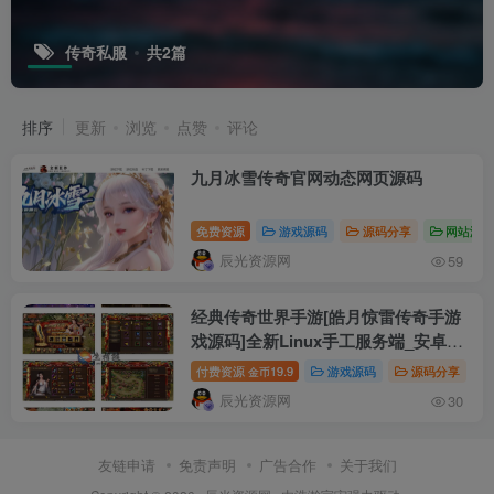
传奇私服
共2篇
排序
更新
浏览
点赞
评论
九月冰雪传奇官网动态网页源码
免费资源
游戏源码
源码分享
网站源
辰光资源网
59
经典传奇世界手游[皓月惊雷传奇手游
戏源码]全新Linux手工服务端_安卓苹
果ios双端_GM超级授权工具后台_搭
付费资源
19.9
游戏源码
源码分享
金币
建教程
辰光资源网
30
友链申请
免责声明
广告合作
关于我们