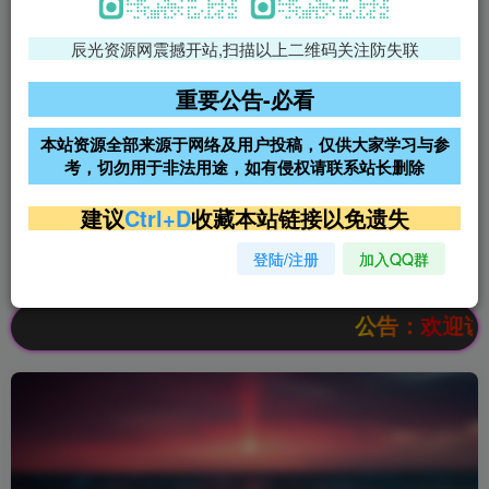
辰光资源网震撼开站,扫描以上二维码关注防失联
免费领支付宝红包
腾讯轻量4核4G3M服务器38元/
年
重要公告-必看
阿里云2核2G200M服务器68元/
雨云高防免备案服务器
本站资源全部来源于网络及用户投稿，仅供大家学习与参
年
考，切勿用于非法用途，如有侵权请联系站长删除
超低价文字广告位招租
超低价文字广告位招租
建议
Ctrl+D
收藏本站链接以免遗失
登陆/注册
加入QQ群
超低价文字广告位招租
超低价文字广告位招租
公告：欢迎访问辰