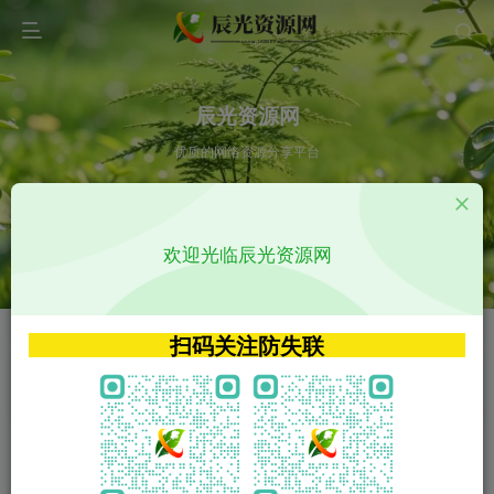
辰光资源网
优质的网络资源分享平台
请输入您想搜索的内容,如:app源码
欢迎光临辰光资源网
VIP特权介绍
APP源码
VIP特权介绍
APP源码
扫码关注防失联
VIP特权介绍
影视源码
火
GO
VIP特权介绍
影视源码
‹
›