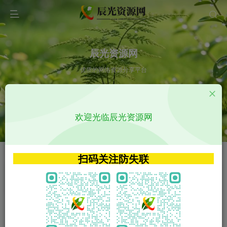
辰光资源网
优质的网络资源分享平台
请输入您想搜索的内容,如:app源码
欢迎光临辰光资源网
VIP特权介绍
APP源码
VIP特权介绍
APP源码
扫码关注防失联
VIP特权介绍
影视源码
火
GO
VIP特权介绍
影视源码
‹
›