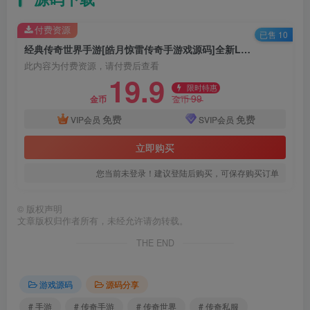
付费资源
已售 10
经典传奇世界手游[皓月惊雷传奇手游戏源码]全新Linux手工服务端_安卓苹果ios双端_GM超级授权工具后台_搭建教程
此内容为付费资源，请付费后查看
19.9
限时特惠
99
金币
金币
免费
免费
VIP会员
SVIP会员
立即购买
您当前未登录！建议登陆后购买，可保存购买订单
©
版权声明
文章版权归作者所有，未经允许请勿转载。
THE END
游戏源码
源码分享
# 手游
# 传奇手游
# 传奇世界
# 传奇私服