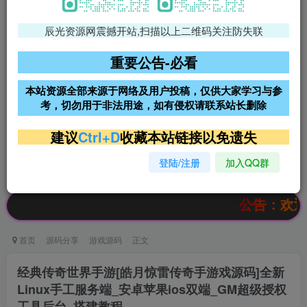
辰光资源网震撼开站,扫描以上二维码关注防失联
免费领支付宝红包
腾讯轻量4核4G3M服务器38元/
年
重要公告-必看
阿里云2核2G200M服务器68元/
雨云高防免备案服务器
本站资源全部来源于网络及用户投稿，仅供大家学习与参
年
考，切勿用于非法用途，如有侵权请联系站长删除
超低价文字广告位招租
超低价文字广告位招租
建议
Ctrl+D
收藏本站链接以免遗失
登陆/注册
加入QQ群
超低价文字广告位招租
超低价文字广告位招租
公告：欢迎访问辰光
首页
源码分享
游戏源码
正文
经典传奇世界手游[皓月惊雷传奇手游戏源码]全新
Linux手工服务端_安卓苹果ios双端_GM超级授权
工具后台_搭建教程