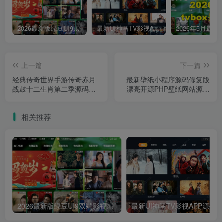
2026最新版绿豆UI9双端影视APP源码
最新UI神马TV影视APP源码 乐檬影视苹果CMS后台 包含前后端源码
上一篇
下一篇
经典传奇世界手游传奇赤月
最新壁纸小程序源码修复版
战鼓十二生肖第二季源码
漂亮开源PHP壁纸网站源码
_Linux服务端_安卓ios双端
带激励广告
_GM超级工具后台_通用视
相关推荐
频搭建教程
2026最新版绿豆UI9双端影视APP源码
最新UI神马TV影视APP源码 乐檬影视