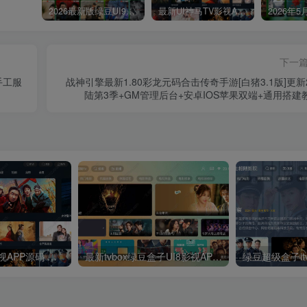
2026最新版绿豆UI9双端影视APP源码
最新UI神马TV影视APP源码 乐檬影视苹果CMS后台 包含前后端源码
下一
手工服
战神引擎最新1.80彩龙元码合击传奇手游[白猪3.1版]更新
陆第3季+GM管理后台+安卓IOS苹果双端+通用搭建
最新UI神马TV影视APP源码 乐檬影视苹果CMS后台 包含前后端源码
最新tvbox绿豆盒子UI8影视APP源码新增后台添加直播及加密功能 TV端影视APP反编译源码支持会员系统/代理系统/直播/自带免签收款/批量生成卡密