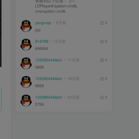
替换到以下位置： ├—
LDPlayer9\system.vmdk,
vms\system.vmdk
yangruiqi
9天前
0
jzjz
A16788
14天前
0
666666
1330850449am
17天前
0
5868
1330850449am
18天前
0
6868
1330850449am
20天前
0
5758