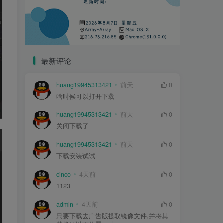
最新评论
huang19945313421
前天
0
啥时候可以打开下载
huang19945313421
前天
0
关闭下载了
huang19945313421
前天
0
下载安装试试
cinco
4天前
0
1123
admln
4天前
0
只要下载去广告版提取镜像文件,并将其