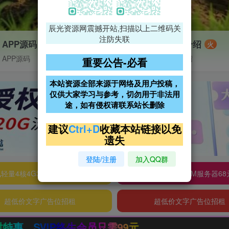
辰光资源网震撼开站,扫描以上二维码关
注防失联
APP源码
VIP特权介绍
火
APP源码
VIP特权介绍
重要公告-必看
本站资源全部来源于网络及用户投稿，
仅供大家学习与参考，切勿用于非法用
途，如有侵权请联系站长删除
建议
Ctrl+D
收藏本站链接以免
遗失
登陆/注册
加入QQ群
轻量4核4G3M服务器38元/年
阿里云2核2G200M服务器68
超低价文字广告位招租
超低价文字广告位招租