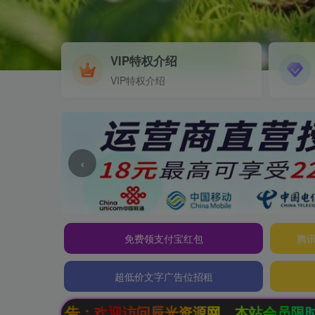
VIP特权介绍
VIP特权介绍
‹
免费领支付宝红包
腾讯
超低价文字广告位招租
网，本站会员限时特惠，SVIP终生会员只需99元