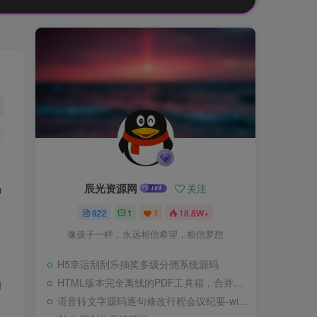
码
辰光资源网
关注
922
1
1
18.8W+
像孩子一样，永远相信希望，相信梦想
H5幸运刮刮乐抽奖多级分佣系统源码
HTML版本完全离线的PDF工具箱，合并、拆分、旋转、删除、PDF转图片、图片转PDF
的
语音转文字源码逐句修改行程会议纪要-wisper版本