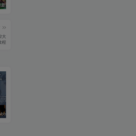
2026年5月最新可用tvbox影视仓接口大全
最新tvbox绿豆盒子UI8影视APP源码新增后台添加直播及加密功能 TV端影视APP反编译源码支持会员系统/代理系统/直播/自带免签收款/批量生成卡密
绿豆超级盒子itvboxfast影视APP双端源码 TV+手机双端 支持值波/后台管理仓库/会员系统/卡密系统/批量生成账号 自动换源 集成免签约支付系统
篇
2大
教程
绿豆超级盒子itvboxfast影视APP双端源码 TV+手机双端 支持值波/后台管理仓库/会员系统/卡密系统/批量生成账号 自动换源 集成免签约支付系统
最新tvbox五套UI绿豆盒子UI8影视APP源码 TV端影视APP反编译源码支持会员系统/代理系统/值波/自带免签收款/批量生成卡密