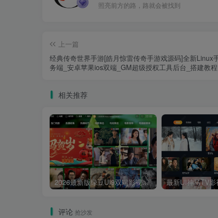
照亮前方的路，路就会被找到
上一篇
经典传奇世界手游[皓月惊雷传奇手游戏源码]全新Linux
务端_安卓苹果ios双端_GM超级授权工具后台_搭建教程
相关推荐
2026最新版绿豆UI9双端影视APP源码
评论
抢沙发