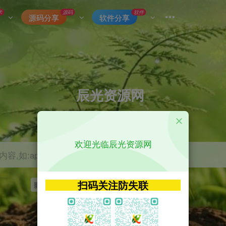
术
源码
软件
源码分享
软件分享
辰光资源网
优质的网络资源分享平台
欢迎光临辰光资源网
容,如:app源码
扫码关注防失联
影视
tvbox
神马
getapp
原神
Uniapp