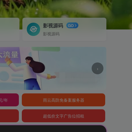
影视源码
GO
影视源码
›
元/年
雨云高防免备案服务器
超低价文字广告位招租