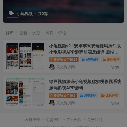
小龟视频
共2篇
排序
更新
浏览
点赞
评论
小龟视频v2.1安卓苹果双端源码插件版
小龟影视APP源码前端反编译 后端对
接苹果CMS后台
付费资源
69.99
APP源码
源码分享
金币
辰光资源网
39
绿豆视频源码小龟视频猕猴桃影视系统
源码影视APP源码
付费资源
49.9
APP源码
源码分享
金币
辰光资源网
54
友链申请
免责声明
广告合作
关于我们