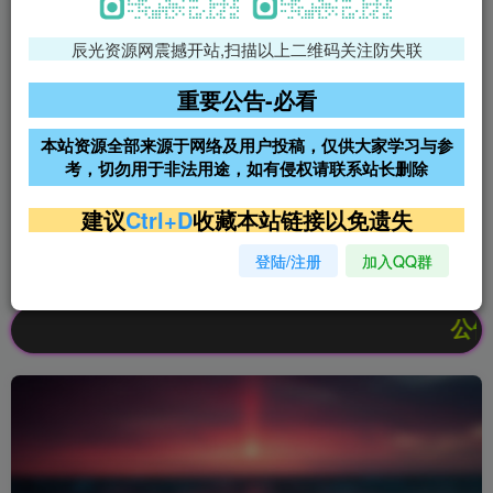
辰光资源网震撼开站,扫描以上二维码关注防失联
免费领支付宝红包
腾讯轻量4核4G3M服务器38元/
年
重要公告-必看
阿里云2核2G200M服务器68元/
雨云高防免备案服务器
本站资源全部来源于网络及用户投稿，仅供大家学习与参
年
考，切勿用于非法用途，如有侵权请联系站长删除
超低价文字广告位招租
超低价文字广告位招租
建议
Ctrl+D
收藏本站链接以免遗失
登陆/注册
加入QQ群
超低价文字广告位招租
超低价文字广告位招租
公告：