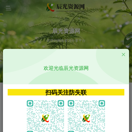
辰光资源网
优质的网络资源分享平台
请输入您想搜索的内容,如:app源码
欢迎光临辰光资源网
VIP特权介绍
APP源码
VIP特权介绍
APP源码
扫码关注防失联
VIP特权介绍
影视源码
火
GO
VIP特权介绍
影视源码
‹
›