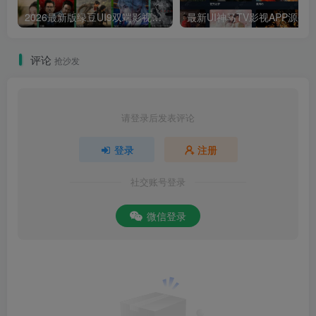
2026最新版绿豆UI9双端影视APP源码
最新UI神马TV影视APP源码 乐檬影视
评论
抢沙发
请登录后发表评论
登录
注册
社交账号登录
微信登录