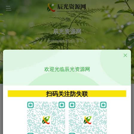
辰光资源网
优质的网络资源分享平台
请输入您想搜索的内容,如:app源码
欢迎光临辰光资源网
VIP特权介绍
APP源码
VIP特权介绍
APP源码
扫码关注防失联
VIP特权介绍
影视源码
火
GO
VIP特权介绍
影视源码
‹
›