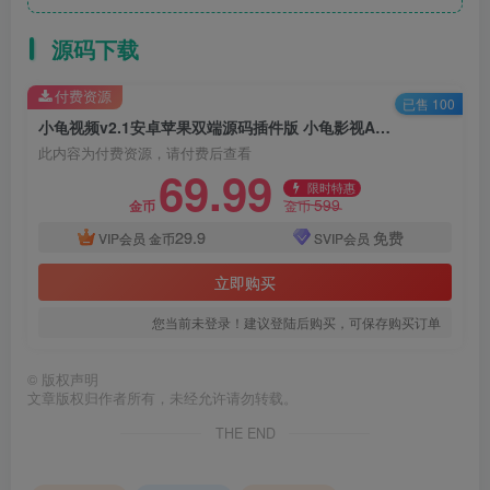
源码下载
付费资源
已售 100
小龟视频v2.1安卓苹果双端源码插件版 小龟影视APP源码前端反编译 后端对接苹果CMS后台
此内容为付费资源，请付费后查看
69.99
限时特惠
599
金币
金币
29.9
免费
VIP会员
金币
SVIP会员
立即购买
您当前未登录！建议登陆后购买，可保存购买订单
©
版权声明
文章版权归作者所有，未经允许请勿转载。
THE END