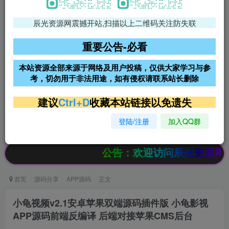
辰光资源网震撼开站,扫描以上二维码关注防失联
免费领支付宝红包
腾讯轻量4核4G3M服务器38元/
年
重要公告-必看
阿里云2核2G200M服务器68元/
雨云高防免备案服务器
本站资源全部来源于网络及用户投稿，仅供大家学习与参
年
考，切勿用于非法用途，如有侵权请联系站长删除
超低价文字广告位招租
超低价文字广告位招租
建议
Ctrl+D
收藏本站链接以免遗失
登陆/注册
加入QQ群
超低价文字广告位招租
超低价文字广告位招租
公告：欢迎访问辰光资源网，本站会员限时特
首页
源码分享
APP源码
正文
小龟视频v2.1安卓苹果双端源码插件版 小龟影视
APP源码前端反编译 后端对接苹果CMS后台