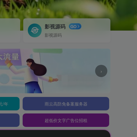
影视源码
GO
影视源码
›
元/年
雨云高防免备案服务器
超低价文字广告位招租