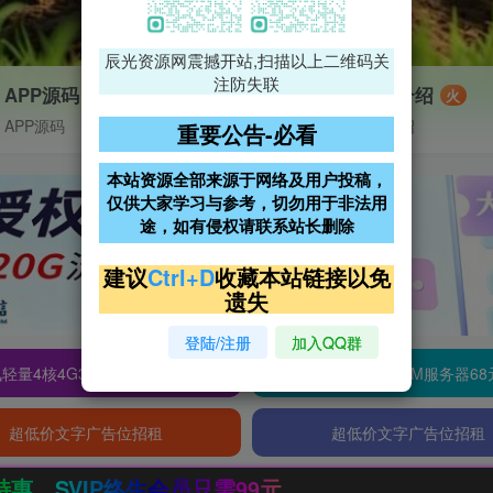
辰光资源网震撼开站,扫描以上二维码关
注防失联
APP源码
VIP特权介绍
火
APP源码
VIP特权介绍
重要公告-必看
本站资源全部来源于网络及用户投稿，
仅供大家学习与参考，切勿用于非法用
途，如有侵权请联系站长删除
建议
Ctrl+D
收藏本站链接以免
遗失
登陆/注册
加入QQ群
轻量4核4G3M服务器38元/年
阿里云2核2G200M服务器68
超低价文字广告位招租
超低价文字广告位招租
会员只需99元