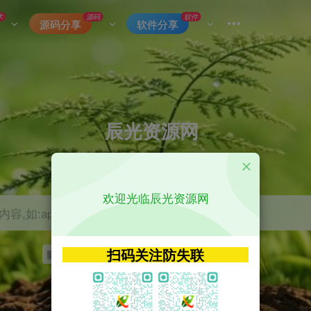
术
源码
软件
源码分享
软件分享
辰光资源网
优质的网络资源分享平台
欢迎光临辰光资源网
容,如:app源码
扫码关注防失联
影视
tvbox
神马
getapp
原神
Uniapp