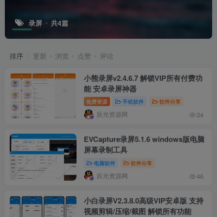
录屏
共4篇
排序
更新
浏览
点赞
评论
小熊录屏v2.4.6.7 解锁VIP所有付费功
能 安卓录屏神器
免费资源
手机软件
软件分享
辰光资源网
24
EVCapture录屏5.1.6 windows版电脑
屏幕录制工具
电脑软件
软件分享
辰光资源网
46
小白录屏V2.3.8.0高级VIP安卓版 支持
视频剪辑/压缩/截图 解锁所有功能