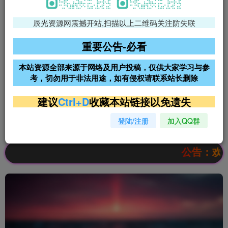
辰光资源网震撼开站,扫描以上二维码关注防失联
免费领支付宝红包
腾讯轻量4核4G3M服务器38元/
年
重要公告-必看
阿里云2核2G200M服务器68元/
雨云高防免备案服务器
本站资源全部来源于网络及用户投稿，仅供大家学习与参
年
考，切勿用于非法用途，如有侵权请联系站长删除
超低价文字广告位招租
超低价文字广告位招租
建议
Ctrl+D
收藏本站链接以免遗失
登陆/注册
加入QQ群
超低价文字广告位招租
超低价文字广告位招租
公告：欢迎访