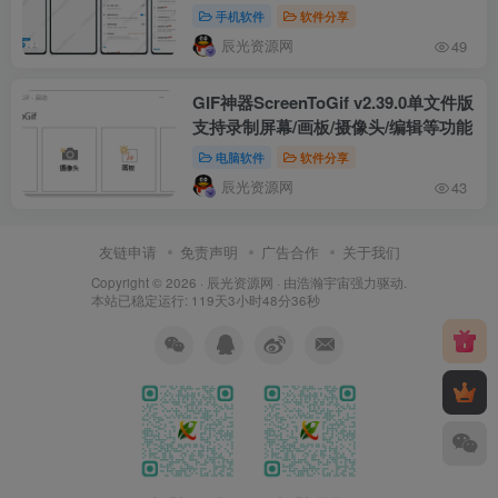
手机软件
软件分享
辰光资源网
49
GIF神器ScreenToGif v2.39.0单文件版
支持录制屏幕/画板/摄像头/编辑等功能
电脑软件
软件分享
辰光资源网
43
友链申请
免责声明
广告合作
关于我们
Copyright © 2026 ·
辰光资源网
· 由
浩瀚宇宙
强力驱动.
本站已稳定运行: 119天3小时48分37秒