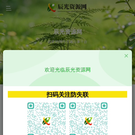
辰光资源网
优质的网络资源分享平台
请输入您想搜索的内容,如:app源码
欢迎光临辰光资源网
VIP特权介绍
APP源码
VIP特权介绍
APP源码
扫码关注防失联
VIP特权介绍
影视源码
火
GO
VIP特权介绍
影视源码
‹
›