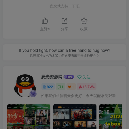
喜欢就支持一下吧
点赞
5
分享
收藏
If you hold tight, how can a free hand to hug now?
你若将过去抱的太紧，怎么能腾出手来拥抱现在？
辰光资源网
关注
922
1
1
18.7W+
如果我们相信明天会更好，今天就能承受艰辛