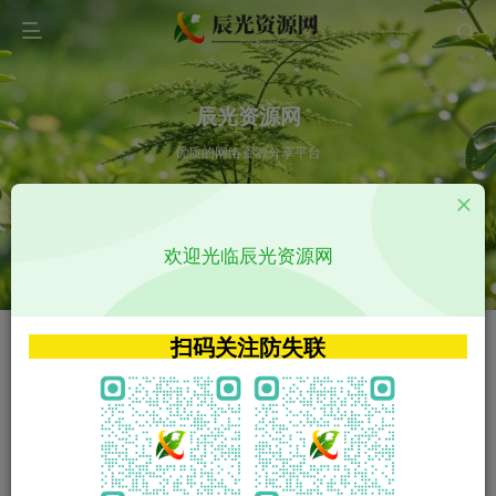
辰光资源网
优质的网络资源分享平台
请输入您想搜索的内容,如:app源码
欢迎光临辰光资源网
VIP特权介绍
APP源码
VIP特权介绍
APP源码
扫码关注防失联
VIP特权介绍
影视源码
火
GO
VIP特权介绍
影视源码
‹
›