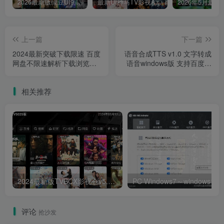
2026最新版绿豆UI9双端影视APP源码
最新UI神马TV影视APP源码 乐檬影视苹果CMS后台 包含前后端源码
上一篇
下一篇
2024最新突破下载限速 百度
语音合成TTS v1.0 文字转成
网盘不限速解析下载浏览器
语音windows版 支持百度及
插件版
讯飞等27个语音角色
相关推荐
2024最新版TVBOX影视仓v5.0.25脱壳解密版 已去除弹窗提示及顶部提示 可内置tvbox仓库接口 内附三个修改版本
评论
抢沙发