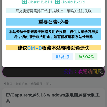
辰光资源网震撼开站,扫描以上二维码关注防失联
免费领支付宝红包
腾讯轻量4核4G3M服务器38元/
年
重要公告-必看
阿里云2核2G200M服务器68元/
雨云高防免备案服务器
本站资源全部来源于网络及用户投稿，仅供大家学习与参
年
考，切勿用于非法用途，如有侵权请联系站长删除
超低价文字广告位招租
超低价文字广告位招租
建议
Ctrl+D
收藏本站链接以免遗失
登陆/注册
加入QQ群
超低价文字广告位招租
超低价文字广告位招租
公告：欢迎访问辰光资源网
首页
软件分享
电脑软件
正文
EVCapture录屏5.1.6 windows版电脑屏幕录制工
具