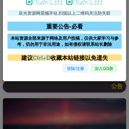
辰光资源网震撼开站,扫描以上二维码关注防失联
免费领支付宝红包
腾讯轻量4核4G3M服务器38元/
年
重要公告-必看
阿里云2核2G200M服务器68元/
雨云高防免备案服务器
本站资源全部来源于网络及用户投稿，仅供大家学习与参
年
考，切勿用于非法用途，如有侵权请联系站长删除
超低价文字广告位招租
超低价文字广告位招租
建议
Ctrl+D
收藏本站链接以免遗失
登陆/注册
加入QQ群
超低价文字广告位招租
超低价文字广告位招租
公告：欢迎访