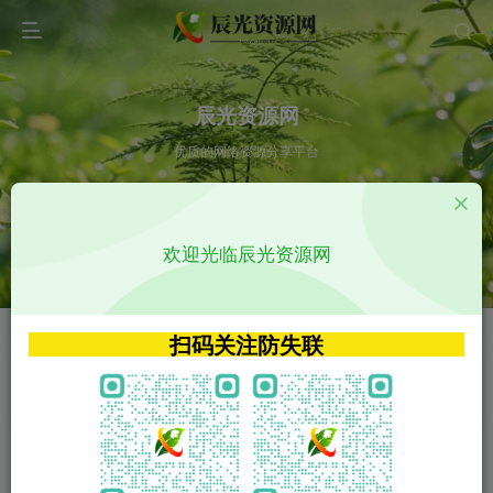
辰光资源网
优质的网络资源分享平台
请输入您想搜索的内容,如:app源码
欢迎光临辰光资源网
VIP特权介绍
APP源码
VIP特权介绍
APP源码
扫码关注防失联
VIP特权介绍
影视源码
火
GO
VIP特权介绍
影视源码
‹
›