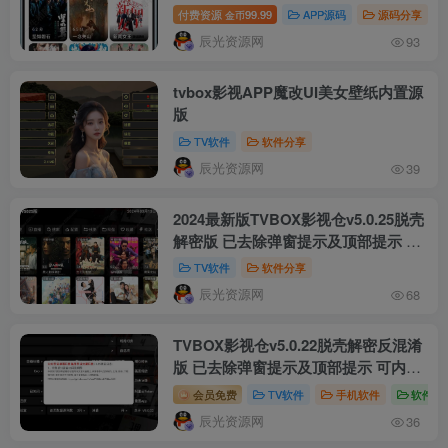
路 itvbox影视仓二开会员如意版影视
付费资源
99.99
APP源码
源码分享
金币
APP源码
辰光资源网
93
tvbox影视APP魔改UI美女壁纸内置源
版
TV软件
软件分享
辰光资源网
39
2024最新版TVBOX影视仓v5.0.25脱壳
解密版 已去除弹窗提示及顶部提示 可
内置tvbox仓库接口 内附三个修改版本
TV软件
软件分享
辰光资源网
68
TVBOX影视仓v5.0.22脱壳解密反混淆
版 已去除弹窗提示及顶部提示 可内置
tvbox仓库接口
会员免费
TV软件
手机软件
软件分
辰光资源网
36