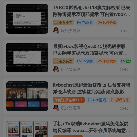
TVBOX影视仓v5.0.18脱壳解密版 已去
除弹窗提示及顶部提示 可内置tvbox仓
库接口
会员免费
TV软件
软件分享
辰光资源网
28
最新tvbox影视仓v5.0.15脱壳解密版
已去除弹窗提示及顶部提示 可内置
tvbox仓库接口
会员免费
TV软件
手机软件
软件分
辰光资源网
47
itvboxfast源码最新修改版 后台支持增
减仓库线路 连续签到奖励 如意版影视
APP源码
付费资源
99.99
APP源码
源码分享
金币
辰光资源网
45
手机+TV双端itvboxfast源码美化版前
端反编译 tvbox二开带会员系统如意版
影视APP源码