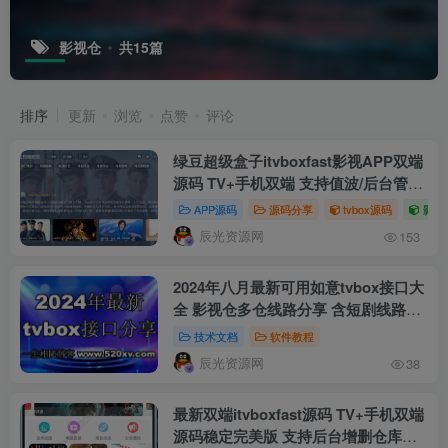
影视仓
共15篇
排序
更新
浏览
点赞
评论
绿豆超级盒子itvboxfast影视APP双端
源码 TV+手机双端 支持值波/后台管理
仓库/会员系统/卡密系统/批量生成账号
APP源码
源码分享
tvbox源码
影视
自动换源 集成免签约支付系统
辰光资源网
153
2024年八月最新可用如意tvbox接口大
全 影视仓多仓线路分享 含短剧线路接
口
技术文档
软件教程
辰光资源网
38
最新双端itvboxfast源码 TV+手机双端
源码稳定完美版 支持后台增删仓库线