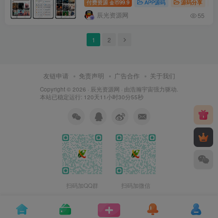
付费资源
99.9
APP源码
源码分享
金币
辰光资源网
55
1
2
友链申请
免责声明
广告合作
关于我们
Copyright © 2026 ·
辰光资源网
· 由
浩瀚宇宙
强力驱动.
本站已稳定运行: 120天11小时30分55秒
扫码加QQ群
扫码加微信