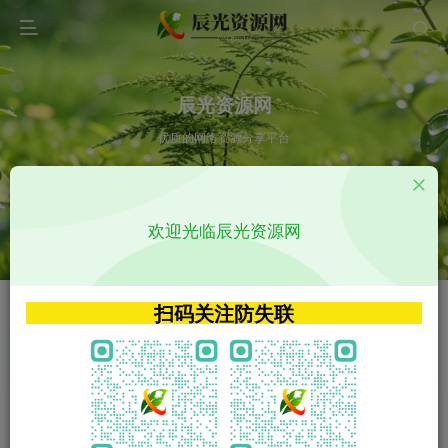
辰光资源网
优质的网络资源分享平台
请输入您想搜索的内容,如:app源码
欢迎光临辰光资源网
VIP特权介绍
APP源码
VIP特权介绍
APP源码
扫码关注防失联
VIP特权介绍
影视源码
火
GO
VIP特权介绍
影视源码
‹
›