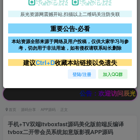
辰光资源网震撼开站,扫描以上二维码关注防失联
免费领支付宝红包
腾讯轻量4核4G3M服务器38元/
年
重要公告-必看
阿里云2核2G200M服务器68元/
雨云高防免备案服务器
本站资源全部来源于网络及用户投稿，仅供大家学习与参
年
考，切勿用于非法用途，如有侵权请联系站长删除
超低价文字广告位招租
超低价文字广告位招租
建议
Ctrl+D
收藏本站链接以免遗失
登陆/注册
加入QQ群
超低价文字广告位招租
超低价文字广告位招租
公告：欢迎访问辰光资源网，本站会员限时特惠，
首页
源码分享
APP源码
正文
手机+TV双端itvboxfast源码美化版前端反编译
tvbox二开带会员系统如意版影视APP源码