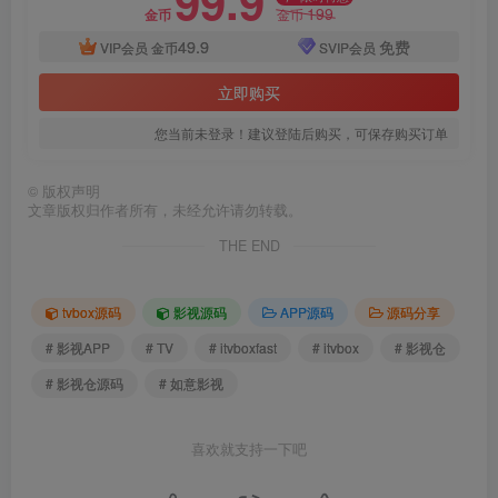
99.9
199
金币
金币
49.9
免费
VIP会员
金币
SVIP会员
立即购买
您当前未登录！建议登陆后购买，可保存购买订单
©
版权声明
文章版权归作者所有，未经允许请勿转载。
THE END
tvbox源码
影视源码
APP源码
源码分享
# 影视APP
# TV
# itvboxfast
# itvbox
# 影视仓
# 影视仓源码
# 如意影视
喜欢就支持一下吧