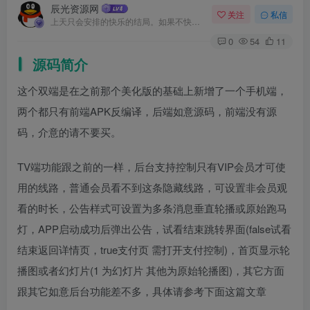
辰光资源网
关注
私信
上天只会安排的快乐的结局。如果不快乐，说明还不是最后结局
0
54
11
源码简介
这个双端是在之前那个美化版的基础上新增了一个手机端，
两个都只有前端APK反编译，后端如意源码，前端没有源
码，介意的请不要买。
TV端功能跟之前的一样，后台支持控制只有VIP会员才可使
用的线路，普通会员看不到这条隐藏线路，可设置非会员观
看的时长，公告样式可设置为多条消息垂直轮播或原始跑马
灯，APP启动成功后弹出公告，试看结束跳转界面(false试看
结束返回详情页，true支付页 需打开支付控制)，首页显示轮
播图或者幻灯片(1 为幻灯片 其他为原始轮播图)，其它方面
跟其它如意后台功能差不多，具体请参考下面这篇文章