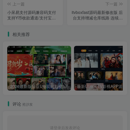
上一篇
下一篇
小呆易支付源码兼容码支付
itvboxfast源码最新修改版 后
支持Y币收款通道/支付宝免
台支持增减仓库线路 连续签
挂 附视频搭建教程
到奖励 如意版影视APP源码
相关推荐
2026最新版绿豆UI9双端影视APP源码
最新UI神马TV影视APP源码 乐檬影视
评论
抢沙发
请登录后发表评论