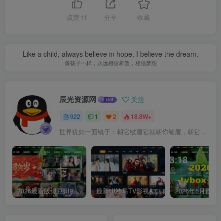
点赞
11
分享
收藏
Like a child, always believe in hope, I believe the dream.
像孩子一样，永远相信希望，相信梦想
辰光资源网
关注
922
1
2
18.8W+
世界犹如一面镜子：朝它皱眉它就朝你皱眉，朝它微笑它也吵你微笑
2026最新版绿豆UI9双端影视APP源码
最新UI神马TV影视APP源码 乐檬影视苹果CMS后台 包含前后端源码