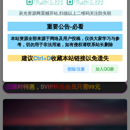
辰光资源网震撼开站,扫描以上二维码关注防失联
免费领支付宝红包
腾讯轻量4核4G3M服务器38元/
年
重要公告-必看
阿里云2核2G200M服务器68元/
雨云高防免备案服务器
本站资源全部来源于网络及用户投稿，仅供大家学习与参
年
考，切勿用于非法用途，如有侵权请联系站长删除
超低价文字广告位招租
超低价文字广告位招租
建议
Ctrl+D
收藏本站链接以免遗失
登陆/注册
加入QQ群
超低价文字广告位招租
超低价文字广告位招租
特惠，SVIP终生会员只需99元