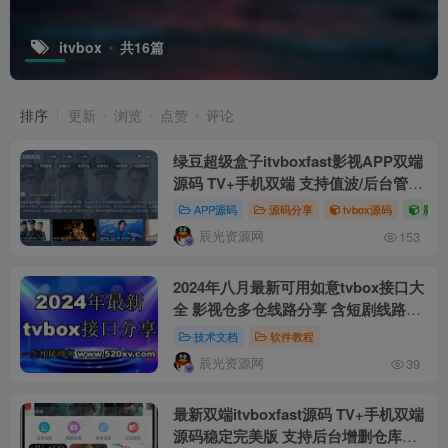
itvbox
共16篇
排序
更新
浏览
点赞
评论
绿豆超级盒子itvboxfast影视APP双端
源码 TV+手机双端 支持值波/后台管理
仓库/会员系统/卡密系统/批量生成账号
APP源码
源码分享
tvbox源码
影视
自动换源 集成免签约支付系统
辰光资源网
153
2024年八月最新可用如意tvbox接口大
全 影视仓多仓线路分享 含短剧线路接
口
技术文档
软件教程
辰光资源网
39
最新双端itvboxfast源码 TV+手机双端
源码稳定完美版 支持后台增删仓库线