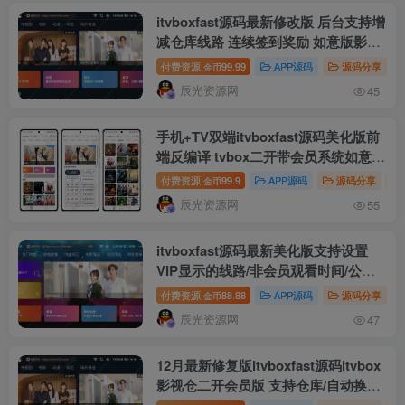
itvboxfast源码最新修改版 后台支持增
减仓库线路 连续签到奖励 如意版影视
APP源码
付费资源
99.99
APP源码
源码分享
金币
辰光资源网
45
手机+TV双端itvboxfast源码美化版前
端反编译 tvbox二开带会员系统如意版
影视APP源码
付费资源
99.9
APP源码
源码分享
金币
辰光资源网
55
itvboxfast源码最新美化版支持设置
VIP显示的线路/非会员观看时间/公告
显示样式 itvbox二开如意版影视APP
付费资源
88.88
APP源码
源码分享
金币
源码
辰光资源网
47
12月最新修复版itvboxfast源码itvbox
影视仓二开会员版 支持仓库/自动换源/
对接苹果CMS及tvbox接口 如意影视