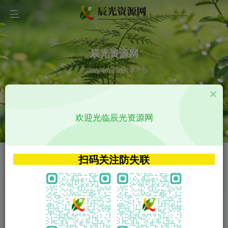
辰光资源网
优质的网络资源分享平台
请输入您想搜索的内容,如:app源码
欢迎光临辰光资源网
VIP特权介绍
APP源码
VIP特权介绍
APP源码
扫码关注防失联
VIP特权介绍
影视源码
火
GO
VIP特权介绍
影视源码
‹
›