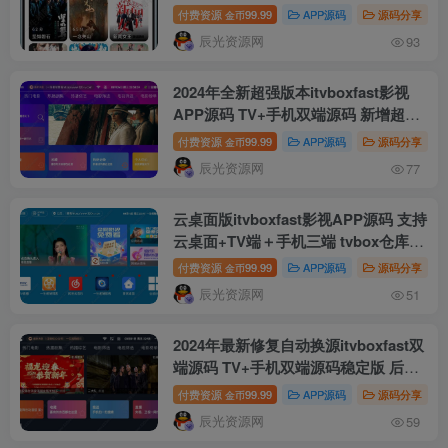
路 itvbox影视仓二开会员如意版影视
付费资源
99.99
APP源码
源码分享
金币
APP源码
辰光资源网
93
2024年全新超强版本itvboxfast影视
APP源码 TV+手机双端源码 新增超多
功能 tvbox二开如意版影视APP源码
付费资源
99.99
APP源码
源码分享
金币
修复N多bug 可对接苹果CMS资源站
辰光资源网
77
等
云桌面版itvboxfast影视APP源码 支持
云桌面+TV端＋手机三端 tvbox仓库多
线路接口如意后台源码
付费资源
99.99
APP源码
源码分享
金币
辰光资源网
51
2024年最新修复自动换源itvboxfast双
端源码 TV+手机双端源码稳定版 后台
可增减仓库线路 itvbox影视仓二开会
付费资源
99.99
APP源码
源码分享
金币
员如意版影视APP源码
辰光资源网
59