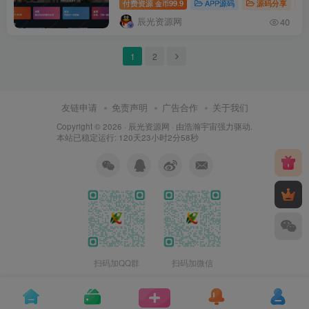
付费资源
99.9
APP源码
源码分享
金币
APP源码附视频搭建教程
辰光资源网
40
1
2
友链申请
免责声明
广告合作
关于我们
Copyright © 2026 ·
辰光资源网
· 由
浩瀚宇宙
强力驱动.
本站已稳定运行: 120天23小时2分58秒
扫码加QQ群
扫码加微信