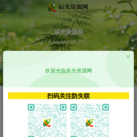
辰光资源网
优质的网络资源分享平台
请输入您想搜索的内容,如:app源码
欢迎光临辰光资源网
VIP特权介绍
APP源码
VIP特权介绍
APP源码
扫码关注防失联
VIP特权介绍
影视源码
火
GO
VIP特权介绍
影视源码
‹
›