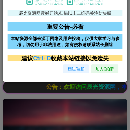
辰光资源网震撼开站,扫描以上二维码关注防失联
免费领支付宝红包
腾讯轻量4核4G3M服务器38元/
年
重要公告-必看
阿里云2核2G200M服务器68元/
雨云高防免备案服务器
本站资源全部来源于网络及用户投稿，仅供大家学习与参
年
考，切勿用于非法用途，如有侵权请联系站长删除
超低价文字广告位招租
超低价文字广告位招租
建议
Ctrl+D
收藏本站链接以免遗失
登陆/注册
加入QQ群
超低价文字广告位招租
超低价文字广告位招租
公告：欢迎访问辰光资源网，本站会员