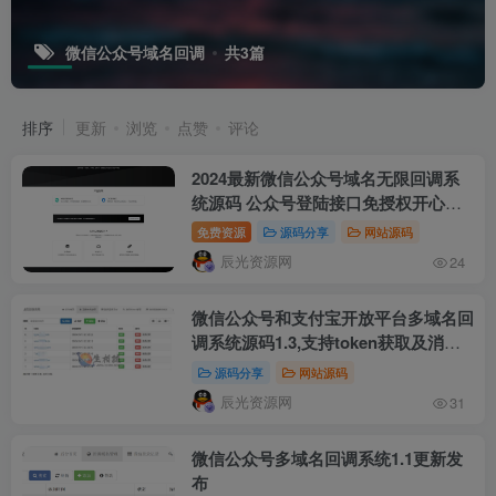
微信公众号域名回调
共3篇
排序
更新
浏览
点赞
评论
2024最新微信公众号域名无限回调系
统源码 公众号登陆接口免授权开心版
已对接易支付
免费资源
源码分享
网站源码
辰光资源网
24
微信公众号和支付宝开放平台多域名回
调系统源码1.3,支持token获取及消息
事件转发功能
源码分享
网站源码
辰光资源网
31
微信公众号多域名回调系统1.1更新发
布