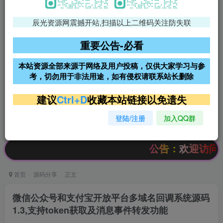
辰光资源网震撼开站,扫描以上二维码关注防失联
免费领支付宝红包
腾讯轻量4核4G3M服务器38元/
年
重要公告-必看
阿里云2核2G200M服务器68元/
雨云高防免备案服务器
本站资源全部来源于网络及用户投稿，仅供大家学习与参
年
考，切勿用于非法用途，如有侵权请联系站长删除
超低价文字广告位招租
超低价文字广告位招租
建议
Ctrl+D
收藏本站链接以免遗失
登陆/注册
加入QQ群
超低价文字广告位招租
超低价文字广告位招租
公告：欢迎访问辰光资源
首页
源码分享
正文
微信公众号和支付宝开放平台多域名回调系统源码
1.3,支持token获取及消息事件转发功能