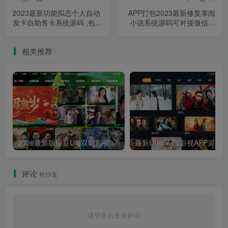
2023最新功能拟态个人自动
APP打包2023最新修复掌阅
发卡自助售卡系统源码 ,包含
小说系统源码可对接微信公
选号功能前台接入网易云音
众号 漫画系统源码可对接个
乐聚合支付接口多个UI模板
人微信收款支持加盟代理多
相关推荐
套模板
2026最新版绿豆UI9双端影视APP源码
最新UI神马TV影视APP源码 乐檬影视
评论
抢沙发
请登录后发表评论