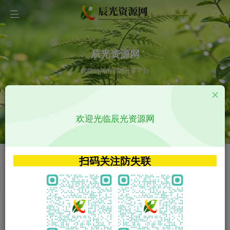
辰光资源网
优质的网络资源分享平台
请输入您想搜索的内容,如:app源码
欢迎光临辰光资源网
VIP特权介绍
APP源码
VIP特权介绍
APP源码
扫码关注防失联
VIP特权介绍
影视源码
火
GO
VIP特权介绍
影视源码
‹
›