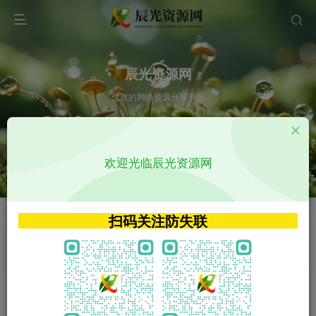
辰光资源网
优质的网络资源分享平台
请输入您想搜索的内容,如:app源码
欢迎光临辰光资源网
VIP特权介绍
APP源码
VIP特权介绍
APP源码
扫码关注防失联
VIP特权介绍
影视源码
火
GO
VIP特权介绍
影视源码
‹
›