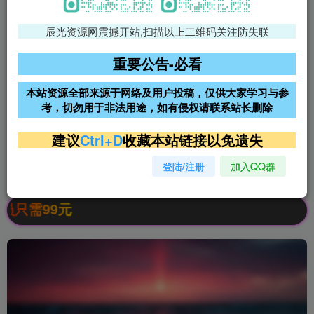
辰光资源网震撼开站,扫描以上二维码关注防失联
免费领支付宝红包
腾讯轻量4核4G3M服务器38元/
年
重要公告-必看
阿里云2核2G200M服务器68元/
雨云高防免备案服务器
本站资源全部来源于网络及用户投稿，仅供大家学习与参
年
考，切勿用于非法用途，如有侵权请联系站长删除
超低价文字广告位招租
超低价文字广告位招租
建议
Ctrl+D
收藏本站链接以免遗失
登陆/注册
加入QQ群
超低价文字广告位招租
超低价文字广告位招租
需99元