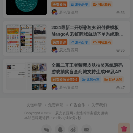
免费资源
源码分享
网站源码
辰光资源网
53
2024最新二开版彩虹知识付费模板
MangoA 彩虹商城自助下单系统源码
免授权版 全开源支持秒杀/抽奖/自动发
免费资源
源码分享
网站源码
卡/分销/分站/推广系统/任务系统/多种
辰光资源网
35
支付接口
全新二开王者荣耀皮肤抽奖系统源码
游戏抽奖盲盒商城支持生成H5及APP
完美运营版
付费资源
9.9
源码分享
网站源码
金币
辰光资源网
47
友链申请
免责声明
广告合作
关于我们
Copyright © 2026 ·
辰光资源网
· 由
浩瀚宇宙
强力驱动.
本站已稳定运行: 121天7小时2分7秒