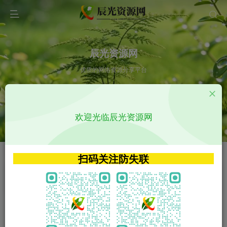
辰光资源网
优质的网络资源分享平台
请输入您想搜索的内容,如:app源码
欢迎光临辰光资源网
VIP特权介绍
APP源码
VIP特权介绍
APP源码
扫码关注防失联
VIP特权介绍
影视源码
火
GO
VIP特权介绍
影视源码
‹
›