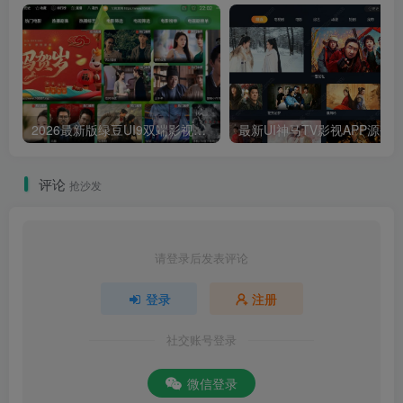
2026最新版绿豆UI9双端影视APP源码
最新UI神马TV影视APP源码 乐檬影视
评论
抢沙发
请登录后发表评论
登录
注册
社交账号登录
微信登录