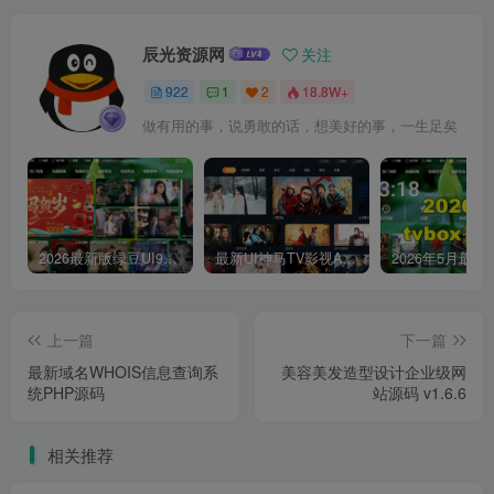
辰光资源网
关注
922
1
2
18.8W+
做有用的事，说勇敢的话，想美好的事，一生足矣
2026最新版绿豆UI9双端影视APP源码
最新UI神马TV影视APP源码 乐檬影视苹果CMS后台 包含前后端源码
上一篇
下一篇
最新域名WHOIS信息查询系
美容美发造型设计企业级网
统PHP源码
站源码 v1.6.6
相关推荐