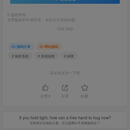
©
版权声明
文章版权归作者所有，未经允许请勿转载。
THE END
源码分享
网站源码
# 抽奖系统
# 游戏抽奖
# 抽奖
喜欢就支持一下吧
点赞
9
分享
收藏
If you hold tight, how can a free hand to hug now?
你若将过去抱的太紧，怎么能腾出手来拥抱现在？