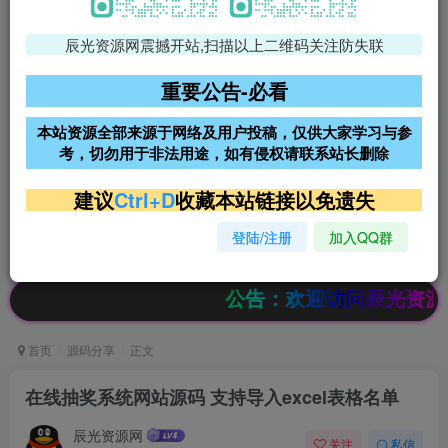
辰光资源网震撼开站,扫描以上二维码关注防失联
免费领支付宝红包
腾讯轻量4核4G3M服务器38元/
年
重要公告-必看
阿里云2核2G200M服务器68元/
雨云高防免备案服务器
本站资源全部来源于网络及用户投稿，仅供大家学习与参
年
考，切勿用于非法用途，如有侵权请联系站长删除
超低价文字广告位招租
超低价文字广告位招租
建议
Ctrl+D
收藏本站链接以免遗失
登陆/注册
加入QQ群
超低价文字广告位招租
超低价文字广告位招租
公告：欢迎访问辰光资源网，本站会
首页
源码分享
正文
在线抽奖系统网站源码 支持导入excel表格名单
辰光资源网
关注
私信