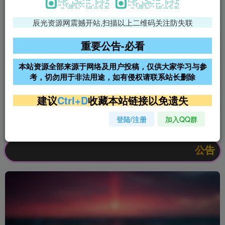
辰光资源网震撼开站,扫描以上二维码关注防失联
免费领支付宝红包
腾讯轻量4核4G3M服务器38元/
年
重要公告-必看
阿里云2核2G200M服务器68元/
雨云高防免备案服务器
本站资源全部来源于网络及用户投稿，仅供大家学习与参
年
考，切勿用于非法用途，如有侵权请联系站长删除
超低价文字广告位招租
超低价文字广告位招租
建议
Ctrl+D
收藏本站链接以免遗失
登陆/注册
加入QQ群
超低价文字广告位招租
超低价文字广告位招租
公告：欢