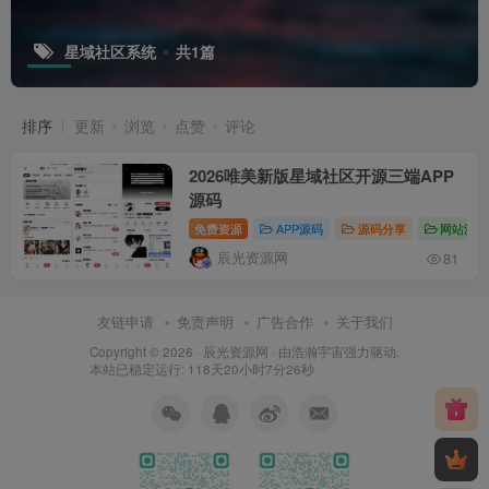
星域社区系统
共1篇
排序
更新
浏览
点赞
评论
2026唯美新版星域社区开源三端APP
源码
免费资源
APP源码
源码分享
网站源码
辰光资源网
81
友链申请
免责声明
广告合作
关于我们
Copyright © 2026 ·
辰光资源网
· 由
浩瀚宇宙
强力驱动.
本站已稳定运行: 118天20小时7分26秒