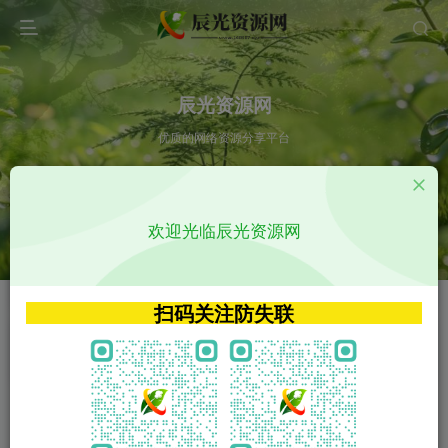
辰光资源网
优质的网络资源分享平台
请输入您想搜索的内容,如:app源码
欢迎光临辰光资源网
VIP特权介绍
APP源码
VIP特权介绍
APP源码
扫码关注防失联
VIP特权介绍
影视源码
火
GO
VIP特权介绍
影视源码
‹
›