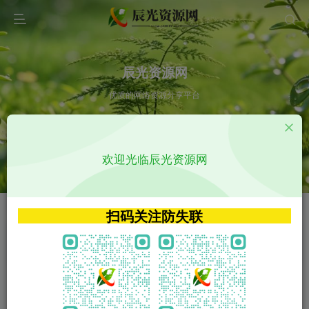
辰光资源网
优质的网络资源分享平台
请输入您想搜索的内容,如:app源码
欢迎光临辰光资源网
VIP特权介绍
APP源码
VIP特权介绍
APP源码
扫码关注防失联
VIP特权介绍
影视源码
火
GO
VIP特权介绍
影视源码
‹
›