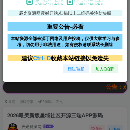
辰光资源网震撼开站,扫描以上二维码关注防失联
免费领支付宝红包
腾讯轻量4核4G3M服务器38元/
年
重要公告-必看
阿里云2核2G200M服务器68元/
雨云高防免备案服务器
本站资源全部来源于网络及用户投稿，仅供大家学习与参
年
考，切勿用于非法用途，如有侵权请联系站长删除
超低价文字广告位招租
超低价文字广告位招租
建议
Ctrl+D
收藏本站链接以免遗失
登陆/注册
加入QQ群
超低价文字广告位招租
超低价文字广告位招租
公告：欢迎访问辰
首页
源码分享
APP源码
正文
2026唯美新版星域社区开源三端APP源码
辰光资源网
关注
私信