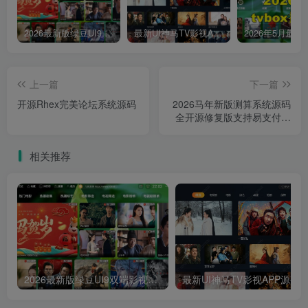
2026最新版绿豆UI9双端影视APP源码
最新UI神马TV影视APP源码 乐檬影视苹果CMS后台 包含前后端源码
上一篇
下一篇
开源Rhex完美论坛系统源码
2026马年新版测算系统源码
全开源修复版支持易支付带
教程
相关推荐
2026最新版绿豆UI9双端影视APP源码
最新UI神马TV影视APP源码 乐檬影视