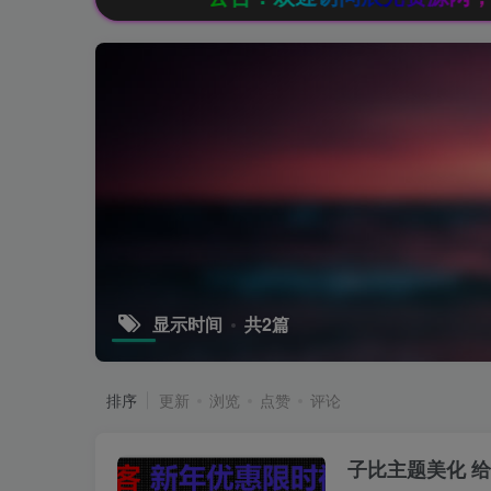
显示时间
共2篇
排序
更新
浏览
点赞
评论
子比主题美化 给