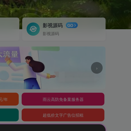
影视源码
GO
影视源码
›
元/年
雨云高防免备案服务器
超低价文字广告位招租