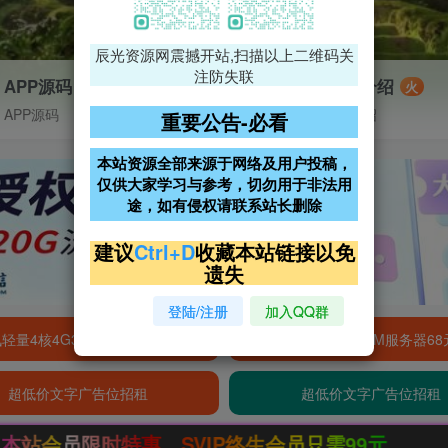
辰光资源网震撼开站,扫描以上二维码关
注防失联
APP源码
VIP特权介绍
火
APP源码
VIP特权介绍
重要公告-必看
本站资源全部来源于网络及用户投稿，
仅供大家学习与参考，切勿用于非法用
途，如有侵权请联系站长删除
建议
Ctrl+D
收藏本站链接以免
遗失
登陆/注册
加入QQ群
轻量4核4G3M服务器38元/年
阿里云2核2G200M服务器68
超低价文字广告位招租
超低价文字广告位招租
惠，SVIP终生会员只需99元