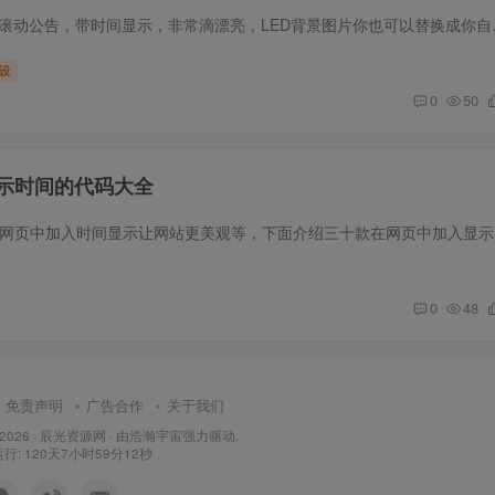
前言 一款LED样式的滚动公告，带时间显示，
设
0
50
示时间的代码大全
前言 有的时候需
0
48
免责声明
广告合作
关于我们
 2026 ·
辰光资源网
· 由
浩瀚宇宙
强力驱动.
: 120天7小时59分13秒