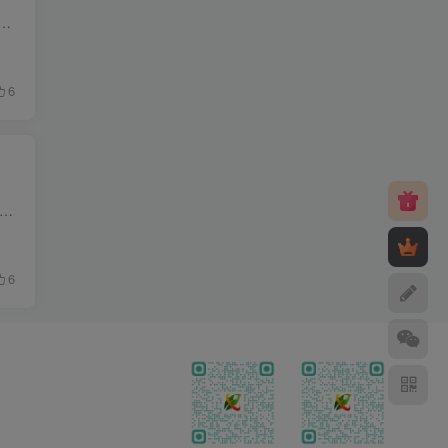
非常滴漂亮，LED背景图片你也可以替换成你自己喜欢的 效果演示 使用方法 进入WP后台，找到外观-小工具-自定义html,添加下面的代码： 背景图片如果需要...
6
要在网页中加入时间显示让网站更美观等，下面介绍三十款在网页中加入显示时间的代码供参考 免费参考 <html> <head> <meta http-equiv='Content-Type' content='text/ht...
6