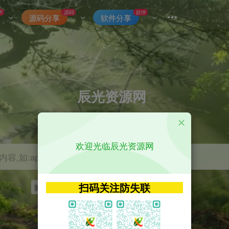
术
源码
软件
源码分享
软件分享
辰光资源网
优质的网络资源分享平台
欢迎光临辰光资源网
容,如:app源码
扫码关注防失联
影视
tvbox
神马
getapp
原神
Uniapp