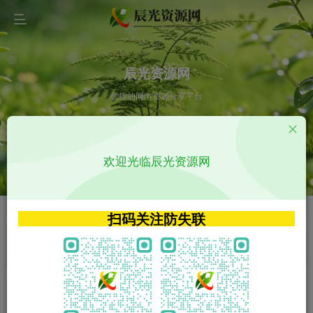
辰光资源网
优质的网络资源分享平台
请输入您想搜索的内容,如:app源码
欢迎光临辰光资源网
VIP特权介绍
APP源码
VIP特权介绍
APP源码
扫码关注防失联
VIP特权介绍
影视源码
火
GO
VIP特权介绍
影视源码
‹
›