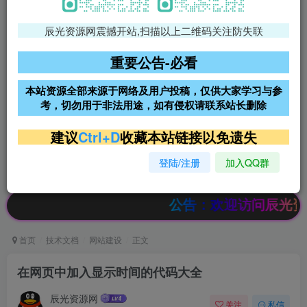
辰光资源网震撼开站,扫描以上二维码关注防失联
免费领支付宝红包
腾讯轻量4核4G3M服务器38元/
年
重要公告-必看
阿里云2核2G200M服务器68元/
雨云高防免备案服务器
本站资源全部来源于网络及用户投稿，仅供大家学习与参
年
考，切勿用于非法用途，如有侵权请联系站长删除
超低价文字广告位招租
超低价文字广告位招租
建议
Ctrl+D
收藏本站链接以免遗失
登陆/注册
加入QQ群
超低价文字广告位招租
超低价文字广告位招租
公告：欢迎访问辰光资源网，本站
首页
技术文档
网站建设
正文
在网页中加入显示时间的代码大全
辰光资源网
关注
私信