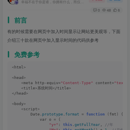
幸福不在于你是谁，你拥有什么，而仅仅在于你自己怎么看待
0
48
6
前言
有的时候需要在网页中加入时间显示让网站更美观等，下面
介绍三十款在网页中加入显示时间的代码供参考
免费参考
<
html
>
<
head
>
<
meta http-equiv=
"Content-Type"
 content=
"text/
<
title
>
系统时间
<
/title
>
<
/head
>
<
body
>
<
script
>
        Date.
prototype
.
format
 = 
function
(
fmt
)
{
            var o = 
{
"y+"
: 
this
.
getFullYear
,
 //年
"M+"
: 
this
.
getMonth
()
 + 
1
,
 //月份