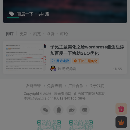
百度一下
共1篇
排序
更新
浏览
点赞
评论
子比主题美化之给wordpress侧边栏添
加百度一下协助SEO优化
网站建设
子比主题美化
辰光资源网
55
友链申请
免责声明
广告合作
关于我们
Copyright © 2026 ·
辰光资源网
· 由
浩瀚宇宙
强力驱动.
本站已稳定运行: 118天12小时10分38秒