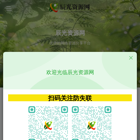
辰光资源网
优质的网络资源分享平台
请输入您想搜索的内容,如:app源码
欢迎光临辰光资源网
VIP特权介绍
APP源码
VIP特权介绍
APP源码
扫码关注防失联
VIP特权介绍
影视源码
火
GO
VIP特权介绍
影视源码
‹
›