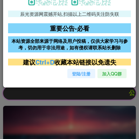
辰光资源网震撼开站,扫描以上二维码关注防失联
免费领支付宝红包
腾讯轻量4核4G3M服务器38元/
年
重要公告-必看
阿里云2核2G200M服务器68元/
雨云高防免备案服务器
本站资源全部来源于网络及用户投稿，仅供大家学习与参
年
考，切勿用于非法用途，如有侵权请联系站长删除
超低价文字广告位招租
超低价文字广告位招租
建议
Ctrl+D
收藏本站链接以免遗失
登陆/注册
加入QQ群
超低价文字广告位招租
超低价文字广告位招租
公告：