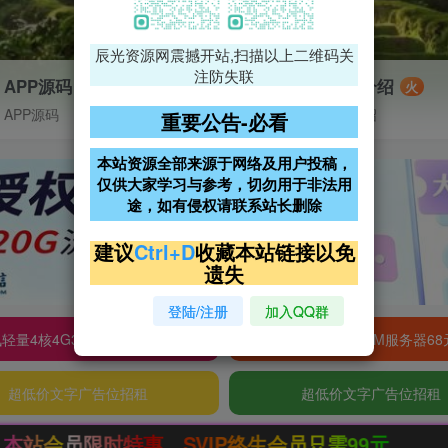
辰光资源网震撼开站,扫描以上二维码关
注防失联
APP源码
VIP特权介绍
火
APP源码
VIP特权介绍
重要公告-必看
本站资源全部来源于网络及用户投稿，
仅供大家学习与参考，切勿用于非法用
途，如有侵权请联系站长删除
建议
Ctrl+D
收藏本站链接以免
遗失
登陆/注册
加入QQ群
轻量4核4G3M服务器38元/年
阿里云2核2G200M服务器68
超低价文字广告位招租
超低价文字广告位招租
惠，SVIP终生会员只需99元