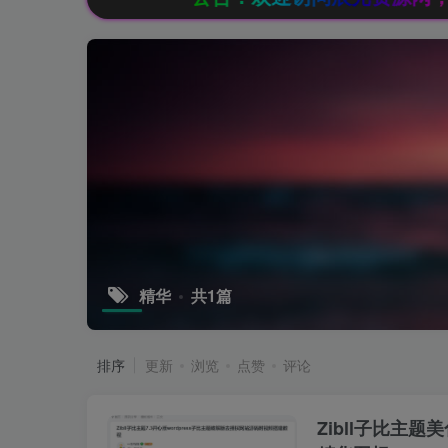
精华
共1篇
排序
更新
浏览
点赞
评论
Zibll子比主题