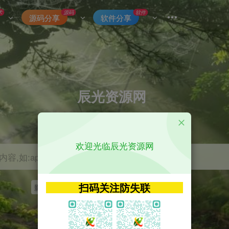
术
源码
软件
源码分享
软件分享
辰光资源网
优质的网络资源分享平台
欢迎光临辰光资源网
容,如:app源码
扫码关注防失联
影视
tvbox
神马
getapp
原神
Uniapp