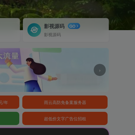
影视源码
GO
影视源码
›
元/年
雨云高防免备案服务器
超低价文字广告位招租