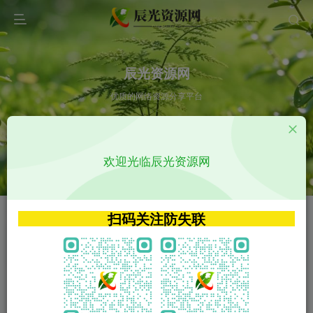
辰光资源网
优质的网络资源分享平台
请输入您想搜索的内容,如:app源码
欢迎光临辰光资源网
VIP特权介绍
APP源码
VIP特权介绍
APP源码
扫码关注防失联
VIP特权介绍
影视源码
火
GO
VIP特权介绍
影视源码
‹
›