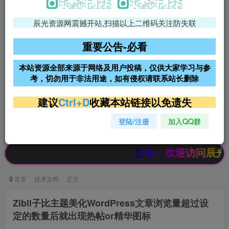
辰光资源网震撼开站,扫描以上二维码关注防失联
免费领支付宝红包
腾讯轻量4核4G3M服务器38元/
年
重要公告-必看
阿里云2核2G200M服务器68元/
雨云高防免备案服务器
本站资源全部来源于网络及用户投稿，仅供大家学习与参
年
考，切勿用于非法用途，如有侵权请联系站长删除
超低价文字广告位招租
超低价文字广告位招租
建议
Ctrl+D
收藏本站链接以免遗失
登陆/注册
加入QQ群
超低价文字广告位招租
超低价文字广告位招租
公告：欢迎访问辰光资源网，
首页
技术文档
正文
Zibll子比主题美化WordPress文章浏览量超过设
定的数量后就出现热帖or精华图标