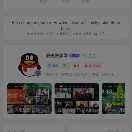
点赞
11
分享
收藏
Pain changes people. However, love will finally guide them
back.
伤痛会改变一个人，但爱最终总会让你找回最初的自己
辰光资源网
关注
922
1
1
18.8W+
愿我们，都有能力爱自己，有余力爱别人
2026最新版绿豆UI9双端影视APP源码
最新UI神马TV影视APP源码 乐檬影视苹果CMS后台 包含前后端源码
上一篇
下一篇