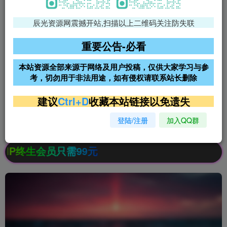
辰光资源网震撼开站,扫描以上二维码关注防失联
免费领支付宝红包
腾讯轻量4核4G3M服务器38元/
年
重要公告-必看
阿里云2核2G200M服务器68元/
雨云高防免备案服务器
本站资源全部来源于网络及用户投稿，仅供大家学习与参
年
考，切勿用于非法用途，如有侵权请联系站长删除
超低价文字广告位招租
超低价文字广告位招租
建议
Ctrl+D
收藏本站链接以免遗失
登陆/注册
加入QQ群
超低价文字广告位招租
超低价文字广告位招租
终生会员只需99元