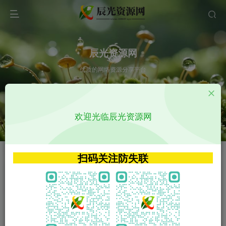
辰光资源网
优质的网络资源分享平台
请输入您想搜索的内容,如:app源码
欢迎光临辰光资源网
VIP特权介绍
APP源码
VIP特权介绍
APP源码
扫码关注防失联
VIP特权介绍
影视源码
火
GO
VIP特权介绍
影视源码
‹
›