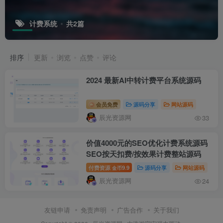
计费系统
共2篇
排序
更新
浏览
点赞
评论
2024 最新AI中转计费平台系统源码
会员免费
源码分享
网站源码
辰光资源网
33
价值4000元的SEO优化计费系统源码
SEO按天扣费/按效果计费整站源码
付费资源
9.9
源码分享
网站源码
金币
辰光资源网
24
友链申请
免责声明
广告合作
关于我们