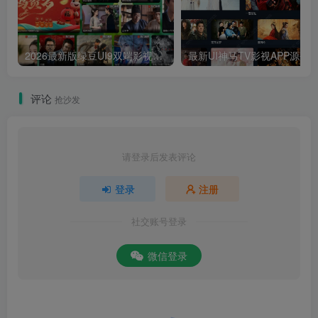
2026最新版绿豆UI9双端影视APP源码
最新UI神马TV影视APP源码 乐檬影视
评论
抢沙发
请登录后发表评论
登录
注册
社交账号登录
微信登录