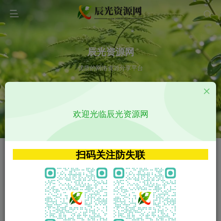
辰光资源网
优质的网络资源分享平台
请输入您想搜索的内容,如:app源码
欢迎光临辰光资源网
VIP特权介绍
APP源码
VIP特权介绍
APP源码
扫码关注防失联
VIP特权介绍
影视源码
火
GO
VIP特权介绍
影视源码
‹
›