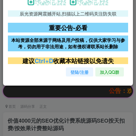
辰光资源网震撼开站,扫描以上二维码关注防失联
免费领支付宝红包
腾讯轻量4核4G3M服务器38元/
年
重要公告-必看
阿里云2核2G200M服务器68元/
雨云高防免备案服务器
本站资源全部来源于网络及用户投稿，仅供大家学习与参
年
考，切勿用于非法用途，如有侵权请联系站长删除
超低价文字广告位招租
超低价文字广告位招租
建议
Ctrl+D
收藏本站链接以免遗失
登陆/注册
加入QQ群
超低价文字广告位招租
超低价文字广告位招租
公告：欢迎访问辰
首页
源码分享
正文
价值4000元的SEO优化计费系统源码SEO按天扣
费/按效果计费整站源码