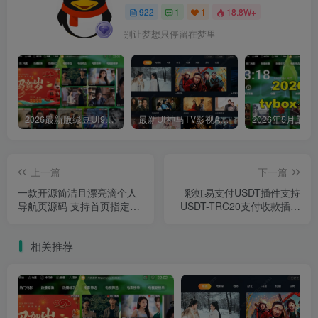
922
1
1
18.8W+
别让梦想只停留在梦里
2026最新版绿豆UI9双端影视APP源码
最新UI神马TV影视APP源码 乐檬影视苹果CMS后台 包含前后端源码
上一篇
下一篇
一款开源简洁且漂亮滴个人
彩虹易支付USDT插件支持
导航页源码 支持首页指定搜
USDT-TRC20支付收款插件
索引擎/自定义书签/自动切换
附安装教程
高清壁纸
相关推荐